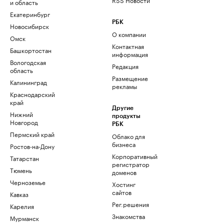
и область
Екатеринбург
РБК
Новосибирск
О компании
Омск
Контактная
Башкортостан
информация
Вологодская
Редакция
область
Размещение
Калининград
рекламы
Краснодарский
край
Другие
Нижний
продукты
Новгород
РБК
Пермский край
Облако для
бизнеса
Ростов-на-Дону
Корпоративный
Татарстан
регистратор
Тюмень
доменов
Черноземье
Хостинг
сайтов
Кавказ
Рег.решения
Карелия
Знакомства
Мурманск