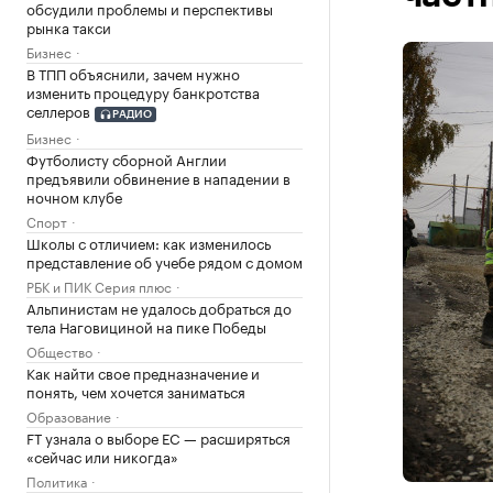
обсудили проблемы и перспективы
рынка такси
Бизнес
В ТПП объяснили, зачем нужно
изменить процедуру банкротства
селлеров
РАДИО
Бизнес
Футболисту сборной Англии
предъявили обвинение в нападении в
ночном клубе
Спорт
Школы с отличием: как изменилось
представление об учебе рядом с домом
РБК и ПИК Серия плюс
Альпинистам не удалось добраться до
тела Наговициной на пике Победы
Общество
Как найти свое предназначение и
понять, чем хочется заниматься
Образование
FT узнала о выборе ЕС — расширяться
«сейчас или никогда»
Политика