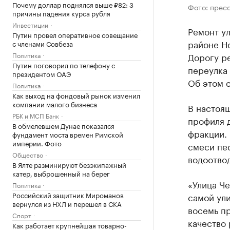
Почему доллар поднялся выше ₽82: 3
Фото: прес
причины падения курса рубля
Инвестиции
Ремонт у
Путин провел оперативное совещание
районе Н
с членами Совбеза
Политика
Дорогу р
Путин поговорил по телефону с
переулка 
президентом ОАЭ
Об этом 
Политика
Как выход на фондовый рынок изменил
компании малого бизнеса
В настоя
РБК и МСП Банк
профиля 
В обмелевшем Дунае показался
фракции. 
фундамент моста времен Римской
империи. Фото
смеси пес
Общество
водоотво
В Ялте разминируют безэкипажный
катер, выброшенный на берег
«Улица Ч
Политика
Российский защитник Мироманов
самой ули
вернулся из НХЛ и перешел в СКА
восемь п
Спорт
качество 
Как работает крупнейшая товарно-