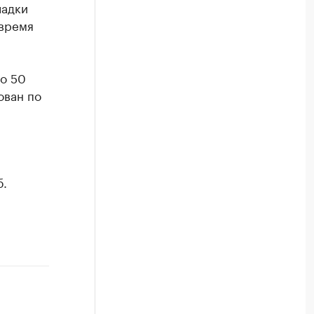
ладки
 время
о 50
ован по
б.