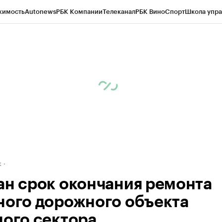
жимость
Autonews
РБК Компании
Телеканал
РБК Вино
Спорт
Школа упра
д
Стиль
Крипто
РБК Бизнес-среда
Дискуссионный клуб
Исследования
К
рагентов
Политика
Экономика
Бизнес
Технологии и медиа
Финансы
Рын
к
ан срок окончания ремонта
ного дорожного объекта
ного сектора