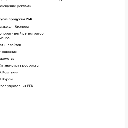
змещение рекламы
угие продукты РБК
лако для бизнеса
рпоративный регистратор
менов
стинг сайтов
г.решения
акомства
йт знакомств podbor.ru
К Компании
К Курсы
ола управления РБК