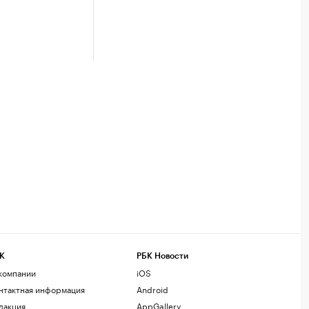
К
РБК Новости
компании
iOS
нтактная информация
Android
дакция
AppGallery