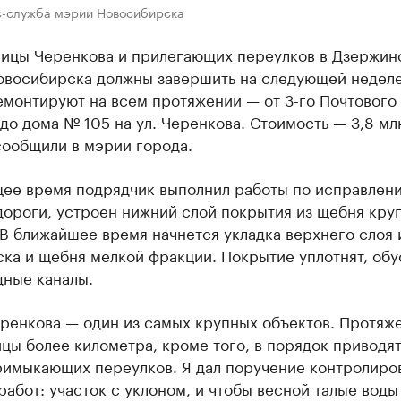
с-служба мэрии Новосибирска
лицы Черенкова и прилегающих переулков в Дзержин
овосибирска должны завершить на следующей неделе
емонтируют на всем протяжении — от 3-го Почтового
до дома № 105 на ул. Черенкова. Стоимость — 3,8 мл
сообщили в мэрии города.
щее время подрядчик выполнил работы по исправлен
дороги, устроен нижний слой покрытия из щебня кру
В ближайшее время начнется укладка верхнего слоя 
ка и щебня мелкой фракции. Покрытие уплотнят, обу
дные каналы.
еренкова — один из самых крупных объектов. Протяж
цы более километра, кроме того, в порядок приводя
римыкающих переулков. Я дал поручение контролиро
работ: участок с уклоном, и чтобы весной талые воды