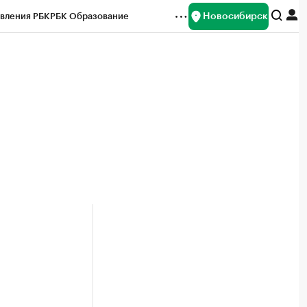
Новосибирск
вления РБК
РБК Образование
редитные рейтинги
Франшизы
Газета
ок наличной валюты