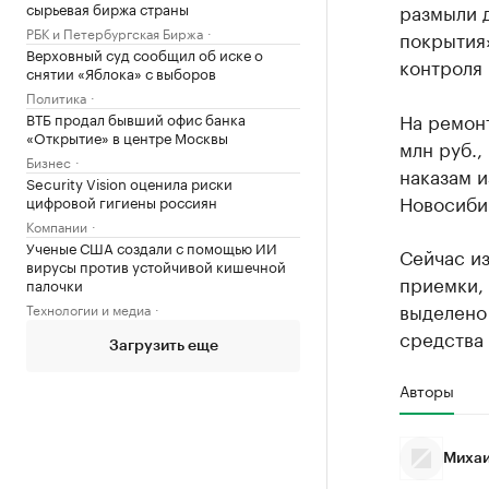
сырьевая биржа страны
размыли 
РБК и Петербургская Биржа
покрытия
Верховный суд сообщил об иске о
контроля 
снятии «Яблока» с выборов
Политика
На ремонт
ВТБ продал бывший офис банка
«Открытие» в центре Москвы
млн руб.,
Бизнес
наказам и
Security Vision оценила риски
Новосиби
цифровой гигиены россиян
Компании
Ученые США создали с помощью ИИ
Сейчас из
вирусы против устойчивой кишечной
приемки, 
палочки
выделено
Технологии и медиа
средства 
Загрузить еще
Авторы
Михаи