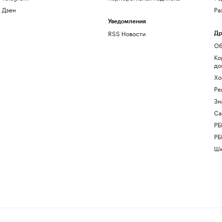
Дзен
Ра
Уведомления
RSS Новости
Др
Об
Ко
до
Хо
Ре
Зн
Са
РБ
РБ
Шк