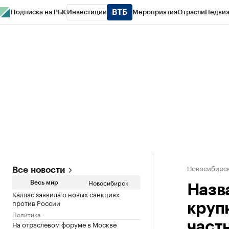
Подписка на РБК
Инвестиции
Мероприятия
Отрасли
Недви
РБК Курсы
РБК Life
Тренды
Визионеры
Национальные проекты
Горо
Спецпроекты СПб
Конференции СПб
Спецпроекты
Проверка конт
Новосибирс
Все новости
Новосибирск
Весь мир
Назв
Каллас заявила о новых санкциях
против России
круп
Политика
На отраслевом форуме в Москве
част