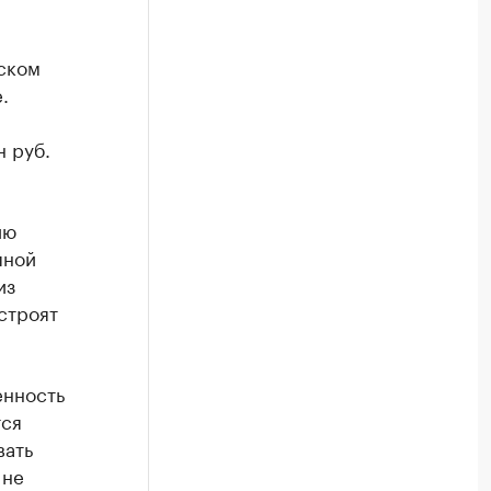
ском
.
н руб.
ию
пной
из
строят
енность
тся
вать
 не