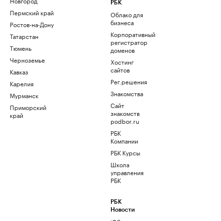
Новгород
РБК
Пермский край
Облако для
бизнеса
Ростов-на-Дону
Корпоративный
Татарстан
регистратор
Тюмень
доменов
Черноземье
Хостинг
сайтов
Кавказ
Рег.решения
Карелия
Знакомства
Мурманск
Сайт
Приморский
знакомств
край
podbor.ru
РБК
Компании
РБК Курсы
Школа
управления
РБК
РБК
Новости