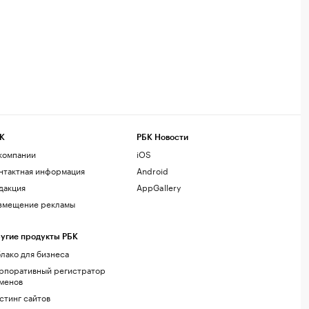
К
РБК Новости
компании
iOS
нтактная информация
Android
дакция
AppGallery
змещение рекламы
угие продукты РБК
лако для бизнеса
рпоративный регистратор
менов
стинг сайтов