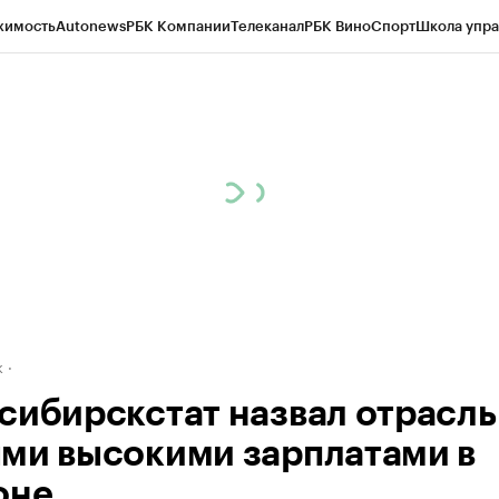
жимость
Autonews
РБК Компании
Телеканал
РБК Вино
Спорт
Школа упра
д
Стиль
Крипто
РБК Бизнес-среда
Дискуссионный клуб
Исследования
К
рагентов
Политика
Экономика
Бизнес
Технологии и медиа
Финансы
Рын
к
сибирскстат назвал отрасль
ми высокими зарплатами в
оне