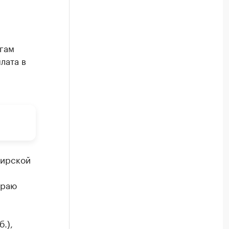
гам
лата в
и
бирской
краю
.),