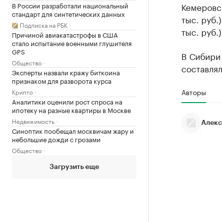
В России разработали национальный
Кемеровск
стандарт для синтетических данных
тыс. руб.
Подписка на РБК
тыс. руб.
Причиной авиакатастрофы в США
стало испытание военными глушителя
GPS
В Сибири
Общество
составлял
Эксперты назвали кражу биткоина
признаком для разворота курса
Авторы
Крипто
Аналитики оценили рост спроса на
ипотеку на разные квартиры в Москве
Недвижимость
Алекс
Синоптик пообещал москвичам жару и
небольшие дожди с грозами
Общество
Загрузить еще