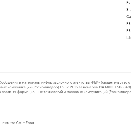
Ре
Зн
Са
РБ
РБ
Шк
ения и материалы информационного агентства «РБК» (свидетельство о 
овых коммуникаций (Роскомнадзор) 09.12.2015 за номером ИА №ФС77-63848) 
 связи, информационных технологий и массовых коммуникаций (Роскомнадз
нажмите Ctrl + Enter