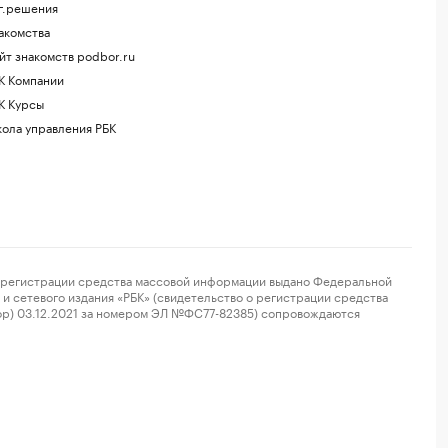
г.решения
акомства
йт знакомств podbor.ru
К Компании
К Курсы
ола управления РБК
регистрации средства массовой информации выдано Федеральной
и сетевого издания «РБК» (свидетельство о регистрации средства
ор) 03.12.2021 за номером ЭЛ №ФС77-82385) сопровождаются