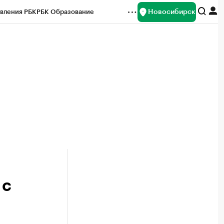
Новосибирск
вления РБК
РБК Образование
редитные рейтинги
Франшизы
Газета
ок наличной валюты
 с