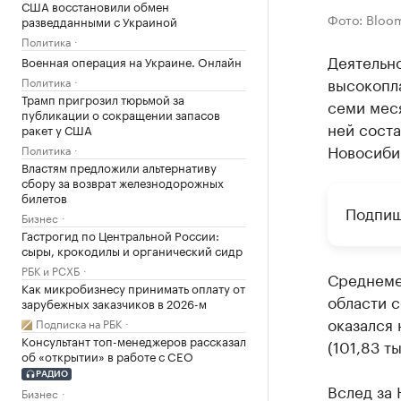
США восстановили обмен
Фото: Bloo
разведданными с Украиной
Политика
Деятельно
Военная операция на Украине. Онлайн
высокопл
Политика
Трамп пригрозил тюрьмой за
семи мес
публикации о сокращении запасов
ней соста
ракет у США
Новосиби
Политика
Властям предложили альтернативу
сбору за возврат железнодорожных
билетов
Подпиш
Бизнес
Гастрогид по Центральной России:
сыры, крокодилы и органический сидр
РБК и РСХБ
Среднеме
Как микробизнесу принимать оплату от
области с
зарубежных заказчиков в 2026-м
оказался 
Подписка на РБК
Консультант топ-менеджеров рассказал
(101,83 т
об «открытии» в работе с CEO
РАДИО
Вслед за 
Бизнес