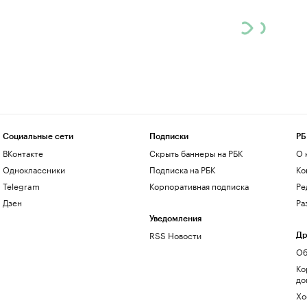
Социальные сети
Подписки
РБ
ВКонтакте
Скрыть баннеры на РБК
О 
Одноклассники
Подписка на РБК
Ко
Telegram
Корпоративная подписка
Ре
Дзен
Ра
Уведомления
RSS Новости
Др
Об
Ко
до
Хо