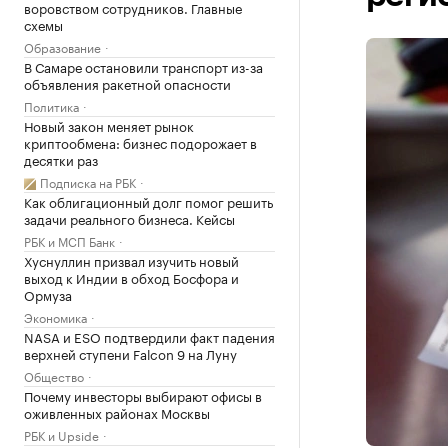
воровством сотрудников. Главные
схемы
Образование
В Самаре остановили транспорт из-за
объявления ракетной опасности
Политика
Новый закон меняет рынок
криптообмена: бизнес подорожает в
десятки раз
Подписка на РБК
Как облигационный долг помог решить
задачи реального бизнеса. Кейсы
РБК и МСП Банк
Хуснуллин призвал изучить новый
выход к Индии в обход Босфора и
Ормуза
Экономика
NASA и ESO подтвердили факт падения
верхней ступени Falcon 9 на Луну
Общество
Почему инвесторы выбирают офисы в
оживленных районах Москвы
РБК и Upside