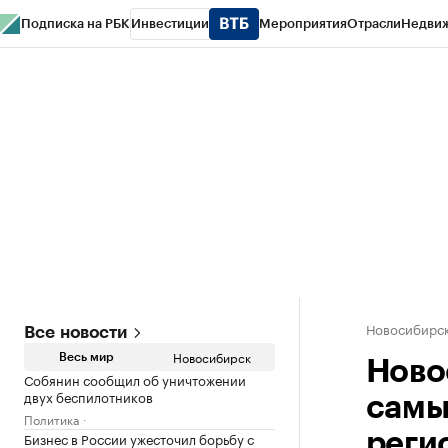
Подписка на РБК
Инвестиции
Мероприятия
Отрасли
Недви
РБК Курсы
РБК Life
Тренды
Визионеры
Национальные проекты
Горо
Спецпроекты СПб
Конференции СПб
Спецпроекты
Проверка конт
Новосибирс
Все новости
Новосибирск
Весь мир
Ново
Собянин сообщил об уничтожении
двух беспилотников
самы
Политика
Бизнес в России ужесточил борьбу с
реги