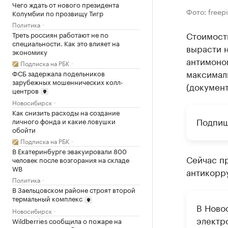
Чего ждать от нового президента
Фото: freep
Колумбии по прозвищу Тигр
Политика
Стоимост
Треть россиян работают не по
специальности. Как это влияет на
вырасти н
экономику
антимоно
Подписка на РБК
максимал
ФСБ задержала подельников
зарубежных мошеннических колл-
(документ
центров
Новосибирск
Как снизить расходы на создание
Подпиш
личного фонда и какие ловушки
обойти
Подписка на РБК
В Екатеринбурге эвакуировали 800
Сейчас п
человек после возгорания на складе
WB
антикорр
Политика
В Заельцовском районе строят второй
термальный комплекс
В Ново
Новосибирск
электро
Wildberries сообщила о пожаре на