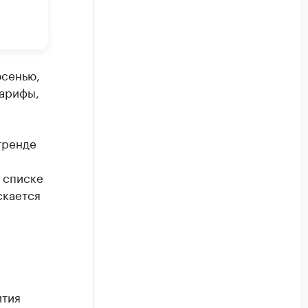
осенью,
тарифы,
тренде
 списке
скается
ития