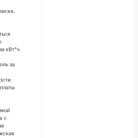
писке.
ться
о
а кВт*ч.
оль за
ости
 платы
амой
в с
ая
ожская