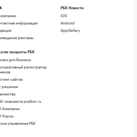
К
РБК Новости
компании
iOS
нтактная информация
Android
дакция
AppGallery
змещение рекламы
угие продукты РБК
лако для бизнеса
рпоративный регистратор
менов
стинг сайтов
г.решения
акомства
йт знакомств podbor.ru
К Компании
К Курсы
ола управления РБК