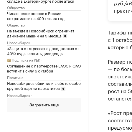
складе в Екатеринбурге после атаки
руб./кВ
Общество
практич
Число пенсионеров в России
сократилось на 409 тыс. за год
Общество
На въезде в Новосибирск ограничат
Тарифы на
движение машин на 3 месяца
с 1 октяб
Новосибирск
которые б
«Защита от стресса» с доходностью от
40%: куда вложить дивиденды
Подписка на РБК
Размер п
Соглашение о партнерстве ЕАЭС и ОАЭ
— по боль
вступит в силу 6 октября
электриче
Политика
составили
Новосибирцев обвинили в сбыте особо
крупной партии наркотиков
рост на 
Новосибирск
останется
Загрузить еще
«Рост пр
соответст
предусмо