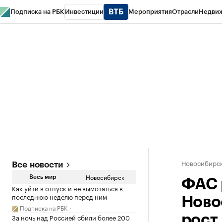
Подписка на РБК
Инвестиции
Мероприятия
Отрасли
Недви
РБК Курсы
РБК Life
Тренды
Визионеры
Национальные проекты
Горо
Спецпроекты СПб
Конференции СПб
Спецпроекты
Проверка конт
Новосибирс
Все новости
Новосибирск
Весь мир
ФАС 
Как уйти в отпуск и не вымотаться в
последнюю неделю перед ним
Ново
Подписка на РБК
За ночь над Россией сбили более 200
рост