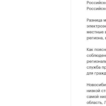
Российско
Российск
Разница 
электроэн
местные в
региона, 
Как поясн
соблюден
регионал
служба п
для гражд
Новосибир
низкой ст
самой ни
область, 