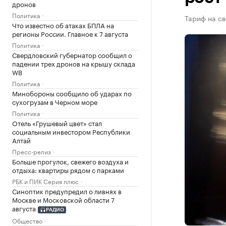
дронов
Политика
Тариф на св
Что известно об атаках БПЛА на
регионы России. Главное к 7 августа
Политика
Свердловский губернатор сообщил о
падении трех дронов на крышу склада
WB
Политика
Минобороны сообщило об ударах по
сухогрузам в Черном море
Политика
Отель «Грушевый цвет» стал
социальным инвестором Республики
Алтай
Пресс-релиз
Больше прогулок, свежего воздуха и
отдыха: квартиры рядом с парками
РБК и ПИК Серия плюс
Синоптик предупредил о ливнях в
Москве и Московской области 7
августа
РАДИО
Общество