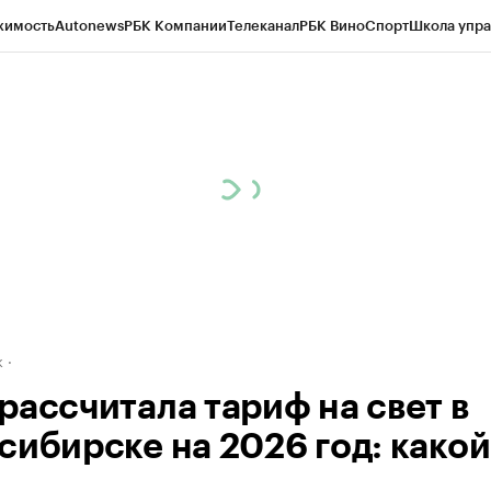
жимость
Autonews
РБК Компании
Телеканал
РБК Вино
Спорт
Школа упра
д
Стиль
Крипто
РБК Бизнес-среда
Дискуссионный клуб
Исследования
К
рагентов
Политика
Экономика
Бизнес
Технологии и медиа
Финансы
Рын
к
рассчитала тариф на свет в
сибирске на 2026 год: какой