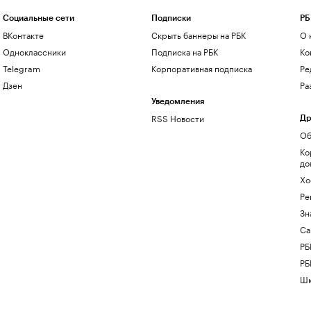
Социальные сети
Подписки
РБ
ВКонтакте
Скрыть баннеры на РБК
О 
Одноклассники
Подписка на РБК
Ко
Telegram
Корпоративная подписка
Ре
Дзен
Ра
Уведомления
RSS Новости
Др
Об
Ко
до
Хо
Ре
Зн
Са
РБ
РБ
Шк