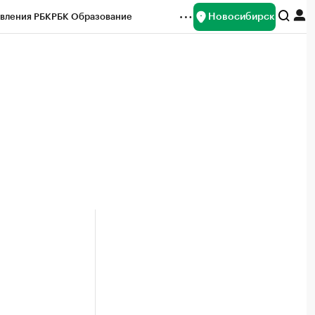
Новосибирск
вления РБК
РБК Образование
редитные рейтинги
Франшизы
Газета
ок наличной валюты