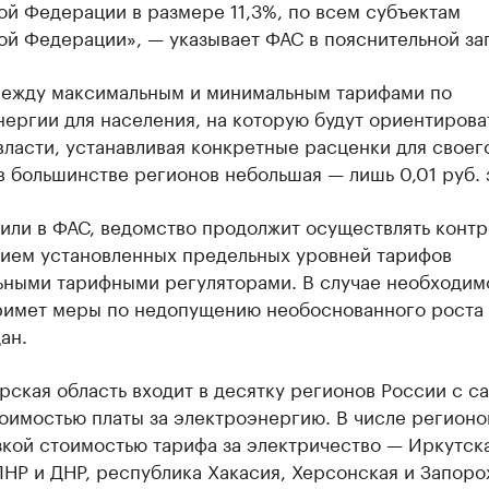
й Федерации в размере 11,3%, по всем субъектам
ой Федерации», — указывает ФАС в пояснительной за
между максимальным и минимальным тарифами по
ергии для населения, на которую будут ориентирова
ласти, устанавливая конкретные расценки для своег
в большинстве регионов небольшая — лишь 0,01 руб. з
или в ФАС, ведомство продолжит осуществлять контр
ием установленных предельных уровней тарифов
ьными тарифными регуляторами. В случае необходим
римет меры по недопущению необоснованного роста
ан.
ская область входит в десятку регионов России с с
оимостью платы за электроэнергию. В числе регионо
зкой стоимостью тарифа за электричество — Иркутск
ЛНР и ДНР, республика Хакасия, Херсонская и Запор