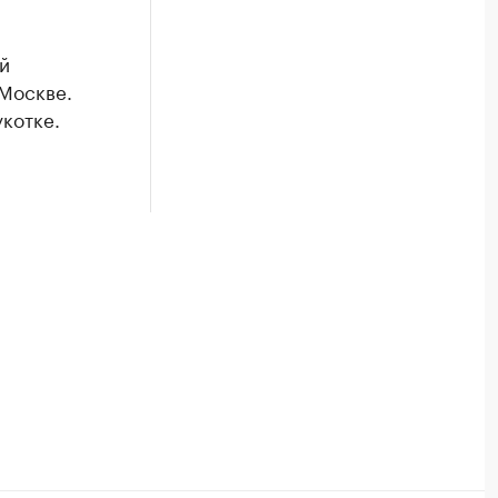
й
 Москве.
укотке.