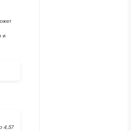
может
 и
о 4,57