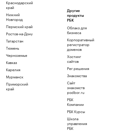
Краснодарский
край
Другие
Нижний
продукты
Новгород
РБК
Пермский край
Облако для
бизнеса
Ростов-на-Дону
Корпоративный
Татарстан
регистратор
Тюмень
доменов
Черноземье
Хостинг
сайтов
Кавказ
Рег.решения
Карелия
Знакомства
Мурманск
Сайт
Приморский
знакомств
край
podbor.ru
РБК
Компании
РБК Курсы
Школа
управления
РБК