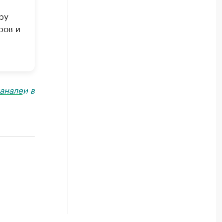
ру
ров и
анале
и в