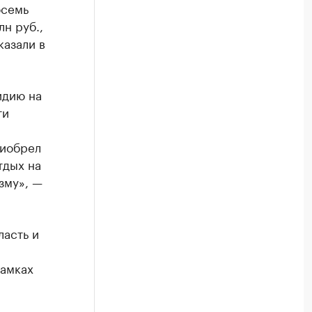
осемь
н руб.,
казали в
идию на
ти
риобрел
тдых на
зму», —
асть и
рамках