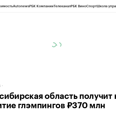
жимость
Autonews
РБК Компании
Телеканал
РБК Вино
Спорт
Школа упра
д
Стиль
Крипто
РБК Бизнес-среда
Дискуссионный клуб
Исследования
К
рагентов
Политика
Экономика
Бизнес
Технологии и медиа
Финансы
Рын
к
сибирская область получит 
итие глэмпингов ₽370 млн