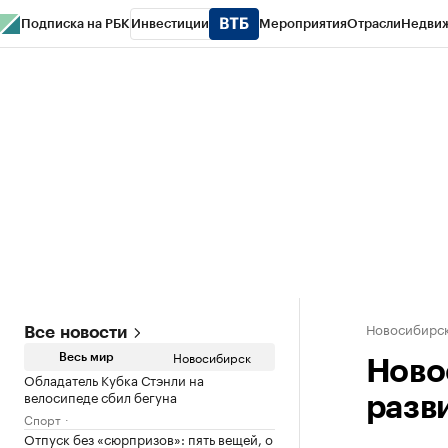
Подписка на РБК
Инвестиции
Мероприятия
Отрасли
Недви
РБК Курсы
РБК Life
Тренды
Визионеры
Национальные проекты
Горо
Спецпроекты СПб
Конференции СПб
Спецпроекты
Проверка конт
Новосибирс
Все новости
Новосибирск
Весь мир
Ново
Обладатель Кубка Стэнли на
велосипеде сбил бегуна
разв
Спорт
Отпуск без «сюрпризов»: пять вещей, о