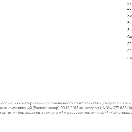
Ко
до
Хо
Ре
Зн
Са
РБ
РБ
Шк
ения и материалы информационного агентства «РБК» (свидетельство о 
овых коммуникаций (Роскомнадзор) 09.12.2015 за номером ИА №ФС77-63848) 
 связи, информационных технологий и массовых коммуникаций (Роскомнадз