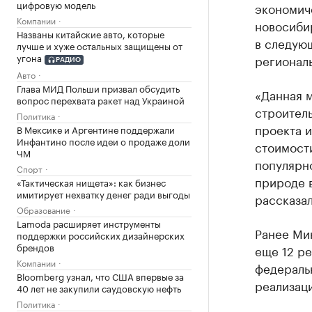
цифровую модель
экономич
Компании
новосибир
Названы китайские авто, которые
в следующ
лучше и хуже остальных защищены от
угона
регионал
РАДИО
Авто
Глава МИД Польши призвал обсудить
«Данная 
вопрос перехвата ракет над Украиной
строител
Политика
проекта и
В Мексике и Аргентине поддержали
Инфантино после идеи о продаже доли
стоимост
ЧМ
популярн
Спорт
природе 
«Тактическая нищета»: как бизнес
имитирует нехватку денег ради выгоды
рассказал
Образование
Lamoda расширяет инструменты
Ранее Ми
поддержки российских дизайнерских
брендов
еще 12 р
Компании
федераль
Bloomberg узнал, что США впервые за
реализаци
40 лет не закупили саудовскую нефть
Политика