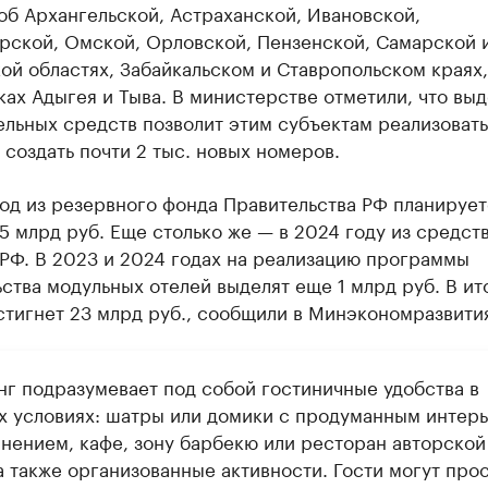
об Архангельской, Астраханской, Ивановской,
рской, Омской, Орловской, Пензенской, Самарской 
ой областях, Забайкальском и Ставропольском краях,
ах Адыгея и Тыва. В министерстве отметили, что вы
льных средств позволит этим субъектам реализовать
 создать почти 2 тыс. новых номеров.
од из резервного фонда Правительства РФ планирует
5 млрд руб. Еще столько же — в 2024 году из средст
РФ. В 2023 и 2024 годах на реализацию программы
ства модульных отелей выделят еще 1 млрд руб. В ито
тигнет 23 млрд руб., сообщили в Минэкономразвити
нг подразумевает под собой гостиничные удобства в
х условиях: шатры или домики с продуманным интер
лнением, кафе, зону барбекю или ресторан авторской
а также организованные активности. Гости могут про