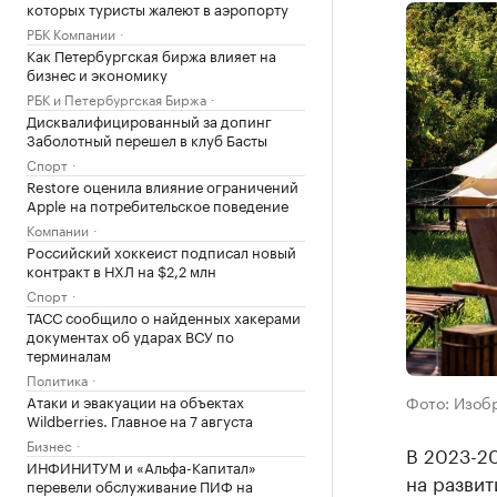
которых туристы жалеют в аэропорту
РБК Компании
Как Петербургская биржа влияет на
бизнес и экономику
РБК и Петербургская Биржа
Дисквалифицированный за допинг
Заболотный перешел в клуб Басты
Спорт
Restore оценила влияние ограничений
Apple на потребительское поведение
Компании
Российский хоккеист подписал новый
контракт в НХЛ на $2,2 млн
Спорт
ТАСС сообщило о найденных хакерами
документах об ударах ВСУ по
терминалам
Политика
Атаки и эвакуации на объектах
Фото: Изобр
Wildberries. Главное на 7 августа
Бизнес
В 2023-20
ИНФИНИТУМ и «Альфа-Капитал»
на разви
перевели обслуживание ПИФ на