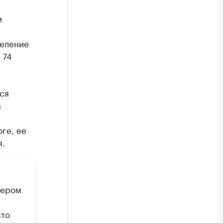
и
деление
 74
ся
в
ге, ее
я.
ьером
сто