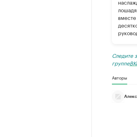
наслажд
лошадя
вместе
десятк
руково
Следите 
группе
ВК
Авторы
Алекс