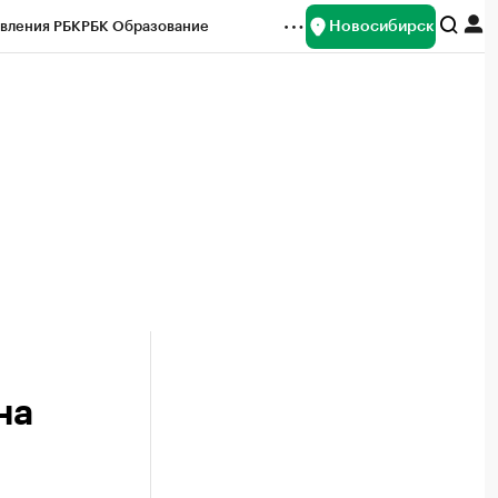
Новосибирск
вления РБК
РБК Образование
редитные рейтинги
Франшизы
Газета
ок наличной валюты
на