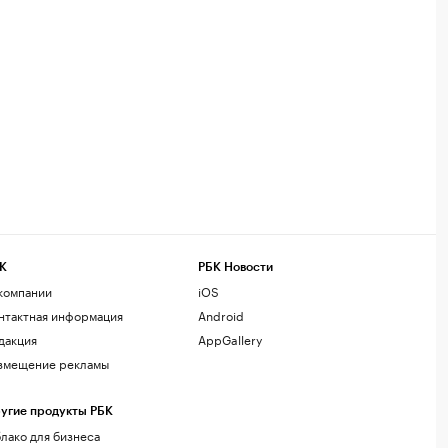
К
РБК Новости
компании
iOS
нтактная информация
Android
дакция
AppGallery
змещение рекламы
угие продукты РБК
лако для бизнеса