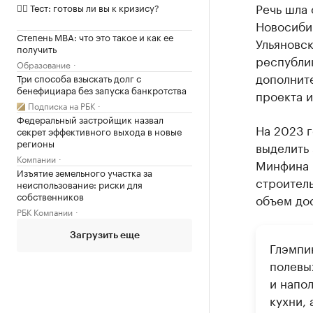
Речь шла 
✍🏻 Тест: готовы ли вы к кризису?
Новосиби
Степень MBA: что это такое и как ее
Ульяновск
получить
республик
Образование
дополните
Три способа взыскать долг с
бенефициара без запуска банкротства
проекта и
Подписка на РБК
Федеральный застройщик назвал
На 2023 г
секрет эффективного выхода в новые
регионы
выделить 
Компании
Минфина 
Изъятие земельного участка за
строитель
неиспользование: риски для
собственников
объем дос
РБК Компании
Загрузить еще
Глэмпи
полевы
и напо
кухни, 