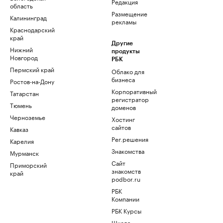
Редакция
область
Размещение
Калининград
рекламы
Краснодарский
край
Другие
Нижний
продукты
Новгород
РБК
Пермский край
Облако для
бизнеса
Ростов-на-Дону
Корпоративный
Татарстан
регистратор
Тюмень
доменов
Черноземье
Хостинг
сайтов
Кавказ
Рег.решения
Карелия
Знакомства
Мурманск
Сайт
Приморский
знакомств
край
podbor.ru
РБК
Компании
РБК Курсы
Школа