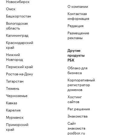
Новосибирск
О компании
Омск
Контактная
Башкортостан
информация
Вологодская
Редакция
область
Размещение
Калининград
рекламы
Краснодарский
край
Другие
Нижний
продукты
Новгород
РБК
Пермский край
Облако для
бизнеса
Ростов-на-Дону
Корпоративный
Татарстан
регистратор
Тюмень
доменов
Черноземье
Хостинг
сайтов
Кавказ
Рег.решения
Карелия
Знакомства
Мурманск
Сайт
Приморский
знакомств
край
podbor.ru