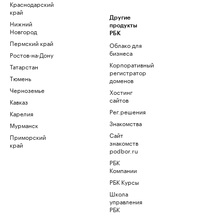
Краснодарский
край
Другие
Нижний
продукты
Новгород
РБК
Пермский край
Облако для
бизнеса
Ростов-на-Дону
Корпоративный
Татарстан
регистратор
Тюмень
доменов
Черноземье
Хостинг
сайтов
Кавказ
Рег.решения
Карелия
Знакомства
Мурманск
Сайт
Приморский
знакомств
край
podbor.ru
РБК
Компании
РБК Курсы
Школа
управления
РБК