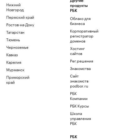
Другие
Нижний
продукты
Новгород
РБК
Пермский край
Облако для
бизнеса
Ростов-на-Дону
Корпоративный
Татарстан
регистратор
Тюмень
доменов
Черноземье
Хостинг
сайтов
Кавказ
Рег.решения
Карелия
Знакомства
Мурманск
Сайт
Приморский
знакомств
край
podbor.ru
РБК
Компании
РБК Курсы
Школа
управления
РБК
РБК