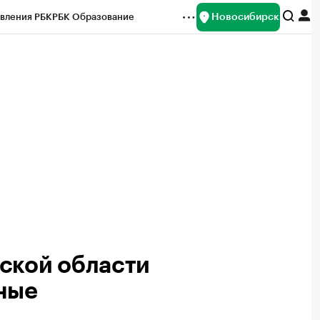
Новосибирск
вления РБК
РБК Образование
редитные рейтинги
Франшизы
Газета
ок наличной валюты
ской области
ные