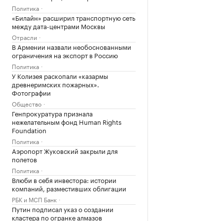
Политика
«Билайн» расширил транспортную сеть
между дата-центрами Москвы
Отрасли
В Армении назвали необоснованными
ограничения на экспорт в Россию
Политика
У Колизея раскопали «казармы
древнеримских пожарных».
Фотографии
Общество
Генпрокуратура признала
нежелательным фонд Human Rights
Foundation
Политика
Аэропорт Жуковский закрыли для
полетов
Политика
Влюби в себя инвестора: истории
компаний, разместивших облигации
РБК и МСП Банк
Путин подписал указ о создании
кластера по огранке алмазов