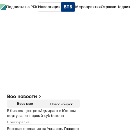
Подписка на РБК
Инвестиции
Мероприятия
Отрасли
Недви
РБК Курсы
РБК Life
Тренды
Визионеры
Национальные проекты
Горо
Спецпроекты СПб
Конференции СПб
Спецпроекты
Проверка конт
Все новости
Новосибирск
Весь мир
В бизнес-центре «Адмирал» в Южном
порту залит первый куб бетона
Пресс-релиз
Военная операция на Украине. Главное