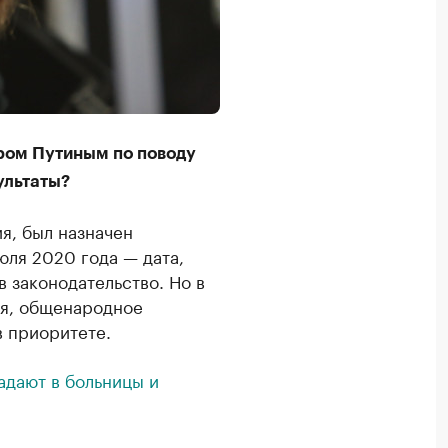
ром Путиным по поводу
ультаты?
я, был назначен
юля 2020 года — дата,
 законодательство. Но в
ия, общенародное
в приоритете.
адают в больницы и