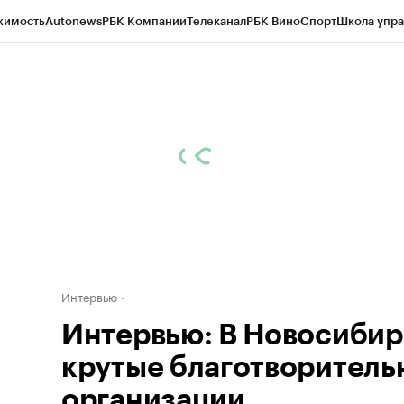
жимость
Autonews
РБК Компании
Телеканал
РБК Вино
Спорт
Школа упра
д
Стиль
Крипто
РБК Бизнес-среда
Дискуссионный клуб
Исследования
К
рагентов
Политика
Экономика
Бизнес
Технологии и медиа
Финансы
Рын
Интервью
Интервью: В Новосибир
крутые благотворитель
организации