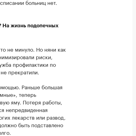
асписании больниц нет.
? На жизнь подопечных
то не минуло. Но няни как
инимизировали риски,
лужба профилактики по
 не прекратили.
помощью. Раньше большая
мные», теперь
овую яму. Потеря работы,
тся непредвиденная
гих лекарств или развод,
должно быть подставлено
олго.