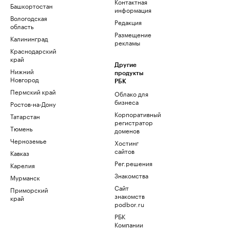
Контактная
Башкортостан
информация
Вологодская
Редакция
область
Размещение
Калининград
рекламы
Краснодарский
край
Другие
Нижний
продукты
Новгород
РБК
Пермский край
Облако для
бизнеса
Ростов-на-Дону
Корпоративный
Татарстан
регистратор
Тюмень
доменов
Черноземье
Хостинг
сайтов
Кавказ
Рег.решения
Карелия
Знакомства
Мурманск
Сайт
Приморский
знакомств
край
podbor.ru
РБК
Компании