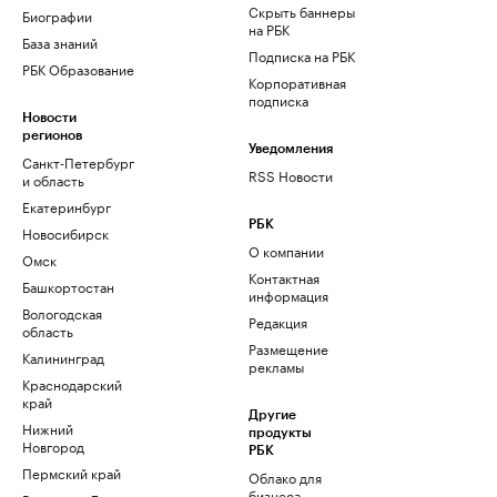
Скрыть баннеры
Биографии
на РБК
База знаний
Подписка на РБК
РБК Образование
Корпоративная
подписка
Новости
регионов
Уведомления
Санкт-Петербург
RSS Новости
и область
Екатеринбург
РБК
Новосибирск
О компании
Омск
Контактная
Башкортостан
информация
Вологодская
Редакция
область
Размещение
Калининград
рекламы
Краснодарский
край
Другие
Нижний
продукты
Новгород
РБК
Пермский край
Облако для
бизнеса