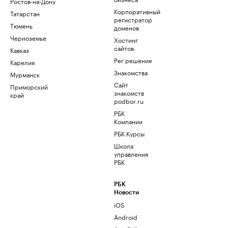
Ростов-на-Дону
Корпоративный
Татарстан
регистратор
Тюмень
доменов
Черноземье
Хостинг
сайтов
Кавказ
Рег.решения
Карелия
Знакомства
Мурманск
Сайт
Приморский
знакомств
край
podbor.ru
РБК
Компании
РБК Курсы
Школа
управления
РБК
РБК
Новости
iOS
Android