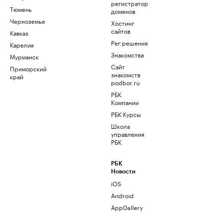
регистратор
Тюмень
доменов
Черноземье
Хостинг
сайтов
Кавказ
Рег.решения
Карелия
Знакомства
Мурманск
Сайт
Приморский
знакомств
край
podbor.ru
РБК
Компании
РБК Курсы
Школа
управления
РБК
РБК
Новости
iOS
Android
AppGallery