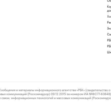
Об
Ко
до
Хо
Ре
Зн
Са
РБ
РБ
Шк
ения и материалы информационного агентства «РБК» (свидетельство о 
овых коммуникаций (Роскомнадзор) 09.12.2015 за номером ИА №ФС77-63848) 
 связи, информационных технологий и массовых коммуникаций (Роскомнадз