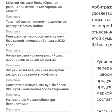
Мирный житель и боец «Орлана»
Арбитраж
ранены при атаке на Белгородскую
область
удовлетв
Политика
также гов
Трамп объяснил, почему предпочитает
размере 1
сделку с Ираном войне
отнесение
Политика
Киев раскрыл «колоссальную сумму»
этой сум
бюджетной помощи от Запада с 2022
6,6 млн р
года
Политика
Число закрытых за ночь российских
аэропортов выросло до восьми
Купинс
Политика
перера
Залужный заявил, что Киев исчерпал
Новосиб
ресурс вооружений в конфликте
продук
Политика
Лантратова заявила, что судьба более
продук
300 курян неизвестна после вторжения
маркой
Политика
составл
На подлете к Москве сбили три
беспилотника
Политика
ООО «А