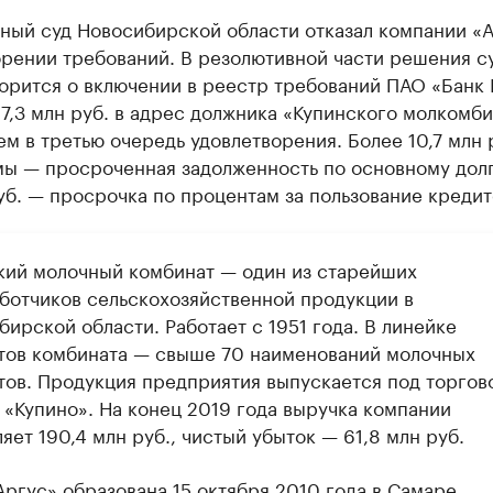
ный суд Новосибирской области отказал компании «А
орении требований. В резолютивной части решения с
орится о включении в реестр требований ПАО «Банк 
7,3 млн руб. в адрес должника «Купинского молкомби
м в третью очередь удовлетворения. Более 10,7 млн р
мы — просроченная задолженность по основному долг
уб. — просрочка по процентам за пользование кредит
кий молочный комбинат — один из старейших
ботчиков сельскохозяйственной продукции в
ирской области. Работает с 1951 года. В линейке
тов комбината — свыше 70 наименований молочных
тов. Продукция предприятия выпускается под торгов
 «Купино». На конец 2019 года выручка компании
яет 190,4 млн руб., чистый убыток — 61,8 млн руб.
ргус» образована 15 октября 2010 года в Самаре.