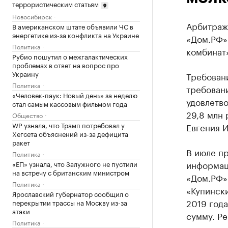
террористическим статьям
Новосибирск
Арбитраж
В американском штате объявили ЧС в
энергетике из-за конфликта на Украине
«Дом.РФ»
Политика
комбинат»
Рубио пошутил о межгалактических
проблемах в ответ на вопрос про
Украину
Требовани
Политика
требован
«Человек-паук: Новый день» за неделю
удовлетво
стал самым кассовым фильмом года
29,8 млн
Общество
WP узнала, что Трамп потребовал у
Евгения И
Хегсета объяснений из-за дефицита
ракет
В июле п
Политика
информаци
«ЕП» узнала, что Залужного не пустили
на встречу с британским министром
«Дом.РФ»
Политика
«Купински
Ярославский губернатор сообщил о
2019 года
перекрытии трассы на Москву из-за
атаки
сумму. Ре
Политика