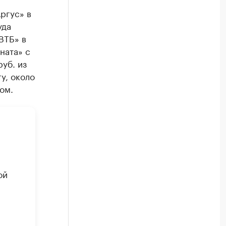
ргус» в
уда
ВТБ» в
ната» с
уб. из
у, около
ом.
ой