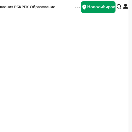
Новосибирск
вления РБК
РБК Образование
редитные рейтинги
Франшизы
Газета
ок наличной валюты