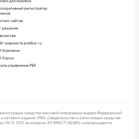
лако для бизнеса
рпоративный регистратор
менов
стинг сайтов
г.решения
акомства
йт знакомств podbor.ru
К Компании
К Курсы
ола управления РБК
регистрации средства массовой информации выдано Федеральной
и сетевого издания «РБК» (свидетельство о регистрации средства
ор) 03.12.2021 за номером ЭЛ №ФС77-82385) сопровождаются