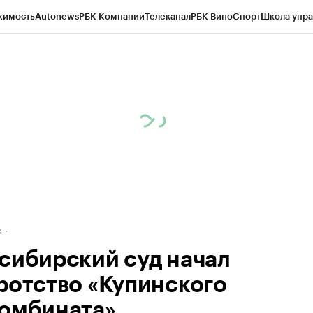
жимость
Autonews
РБК Компании
Телеканал
РБК Вино
Спорт
Школа упра
д
Стиль
Крипто
РБК Бизнес-среда
Дискуссионный клуб
Исследования
К
рагентов
Политика
Экономика
Бизнес
Технологии и медиа
Финансы
Рын
к
сибирский суд начал
ротство «Купинского
омбината»