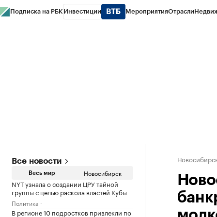
Подписка на РБК
Инвестиции
Мероприятия
Отрасли
Недви
РБК Курсы
РБК Life
Тренды
Визионеры
Национальные проекты
Горо
Спецпроекты СПб
Конференции СПб
Спецпроекты
Проверка конт
Новосибирс
Все новости
Новосибирск
Весь мир
Ново
NYT узнала о создании ЦРУ тайной
группы с целью раскола властей Кубы
банк
Политика
В регионе 10 подростков привлекли по
молк