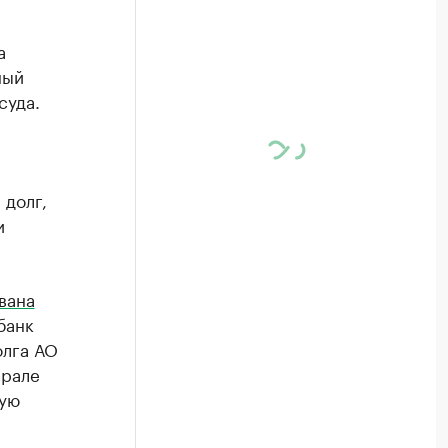
а
ный
суда.
 долг,
и
вана
банк
олга АО
врале
ную