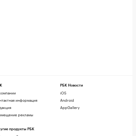
К
РБК Новости
компании
iOS
нтактная информация
Android
дакция
AppGallery
змещение рекламы
угие продукты РБК