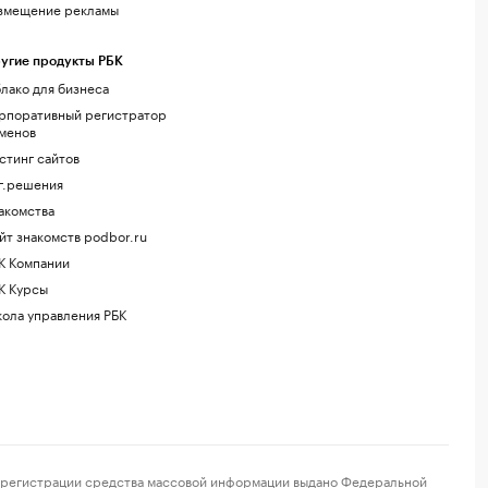
змещение рекламы
угие продукты РБК
лако для бизнеса
рпоративный регистратор
менов
стинг сайтов
г.решения
акомства
йт знакомств podbor.ru
К Компании
К Курсы
ола управления РБК
регистрации средства массовой информации выдано Федеральной