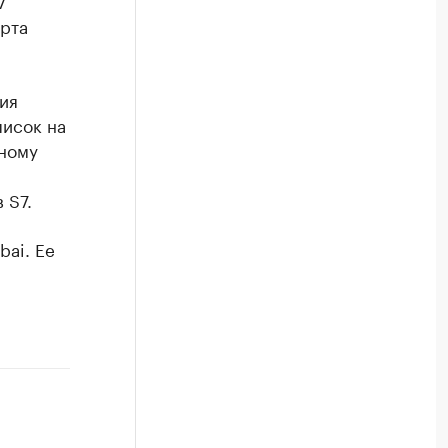
7
арта
ия
писок на
нному
 S7.
bai. Ее