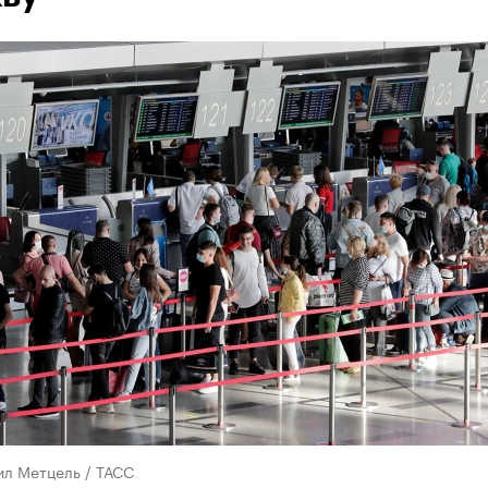
ил Метцель / ТАСС