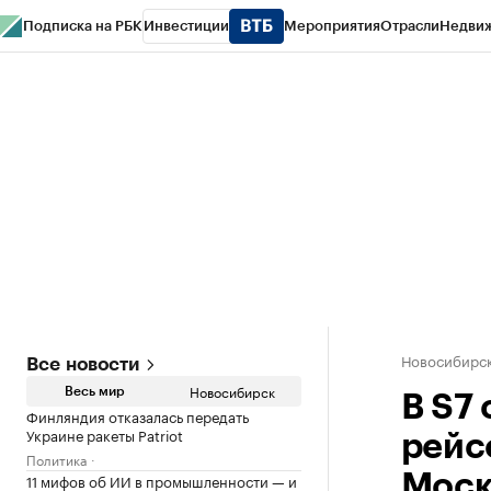
Подписка на РБК
Инвестиции
Мероприятия
Отрасли
Недви
РБК Курсы
РБК Life
Тренды
Визионеры
Национальные проекты
Горо
Спецпроекты СПб
Конференции СПб
Спецпроекты
Проверка конт
Новосибирс
Все новости
Новосибирск
Весь мир
В S7
Финляндия отказалась передать
Украине ракеты Patriot
рейс
Политика
11 мифов об ИИ в промышленности — и
Моск