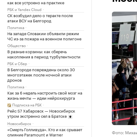
как все устроено на практике
РБК и Yandex Cloud
СК возбудил дело о теракте после
атаки ВСУ на Белгород
Политика
На западе Словакии объявили режим
ЧС из-за пожара на военном полигоне
Общество
В разные корзины: как сберечь
накопления в период турбулентности
РБК и Сбер
В Белгороде повреждены около 30
многоэтажек после ночной атаки
дронов
Политика
Как за 6 недель настроить свой мозг на
жизнь мечты — идеи нейрохирурга
Подписка на РБК
Рейс S7 Хабаровск — Новосибирск
утром экстренно сел в Братске
Новосибирск
«Смерть Голливуда». Кто и как срывает
Фото: Миха
слияние Paramount и Warner