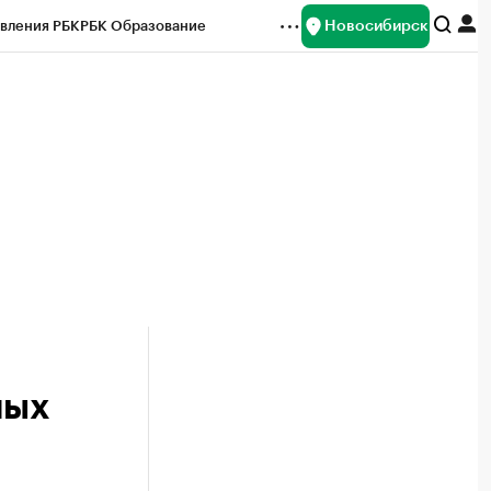
Новосибирск
вления РБК
РБК Образование
редитные рейтинги
Франшизы
Газета
ок наличной валюты
ных