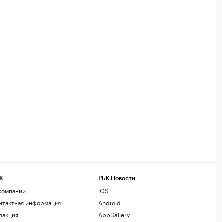
К
РБК Новости
компании
iOS
нтактная информация
Android
дакция
AppGallery