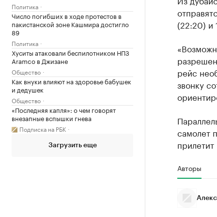
Из дубайс
Политика
отправятс
Число погибших в ходе протестов в
(22:20) и 
пакистанской зоне Кашмира достигло
89
Политика
«Возможн
Хуситы атаковали беспилотником НПЗ
разрешен
Aramco в Джизане
рейс необ
Общество
Как внуки влияют на здоровье бабушек
звонку со
и дедушек
ориентиро
Общество
«Последняя капля»: о чем говорят
внезапные вспышки гнева
Параллель
Подписка на РБК
самолет п
прилетит 
Загрузить еще
Авторы
Алекс