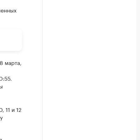
ненных
8 марта,
0:55.
ы
 11 и 12
у