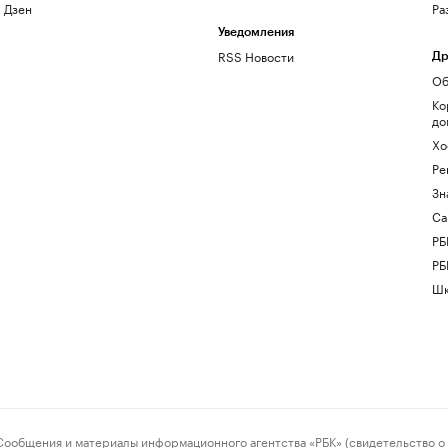
Дзен
Ра
Уведомления
RSS Новости
Др
Об
Ко
до
Хо
Ре
Зн
Са
РБ
РБ
Шк
ения и материалы информационного агентства «РБК» (свидетельство о 