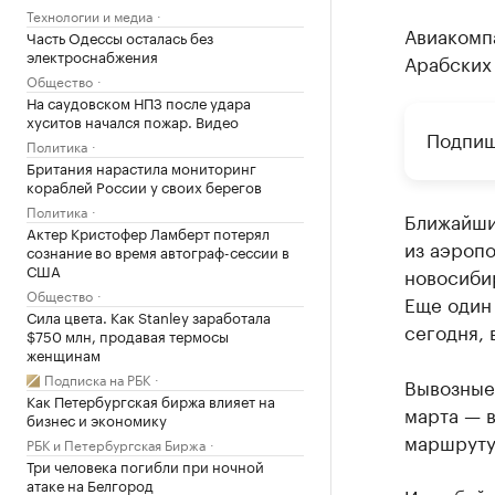
Технологии и медиа
Авиакомп
Часть Одессы осталась без
электроснабжения
Арабских
Общество
На саудовском НПЗ после удара
хуситов начался пожар. Видео
Подпиш
Политика
Британия нарастила мониторинг
кораблей России у своих берегов
Политика
Ближайший
Актер Кристофер Ламберт потерял
из аэропо
сознание во время автограф-сессии в
США
новосибир
Общество
Еще один
Сила цвета. Как Stanley заработала
сегодня, в
$750 млн, продавая термосы
женщинам
Подписка на РБК
Вывозные 
Как Петербургская биржа влияет на
марта — в
бизнес и экономику
маршруту 
РБК и Петербургская Биржа
Три человека погибли при ночной
атаке на Белгород