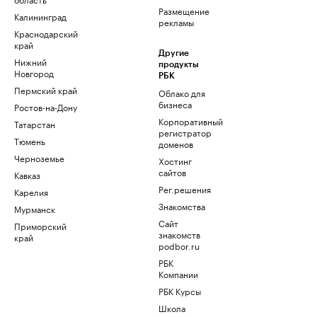
Размещение
Калининград
рекламы
Краснодарский
край
Другие
Нижний
продукты
Новгород
РБК
Пермский край
Облако для
бизнеса
Ростов-на-Дону
Корпоративный
Татарстан
регистратор
Тюмень
доменов
Черноземье
Хостинг
сайтов
Кавказ
Рег.решения
Карелия
Знакомства
Мурманск
Сайт
Приморский
знакомств
край
podbor.ru
РБК
Компании
РБК Курсы
Школа