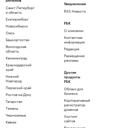
регионов
Уведомления
Санкт-Петербург
RSS Новости
и область
Екатеринбург
РБК
Новосибирск
О компании
Омск
Контактная
Башкортостан
информация
Вологодская
Редакция
область
Размещение
Калининград
рекламы
Краснодарский
край
Другие
Нижний
продукты
Новгород
РБК
Пермский край
Облако для
бизнеса
Ростов-на-Дону
Корпоративный
Татарстан
регистратор
Тюмень
доменов
Черноземье
Хостинг
сайтов
Кавказ
Рег.решения