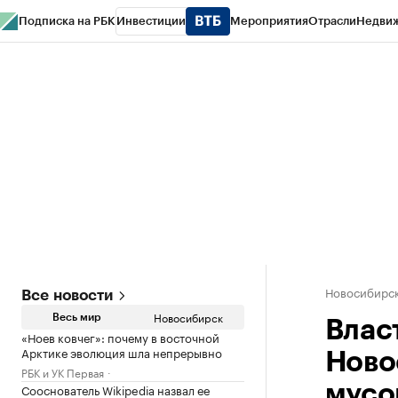
Подписка на РБК
Инвестиции
Мероприятия
Отрасли
Недви
РБК Курсы
РБК Life
Тренды
Визионеры
Национальные проекты
Горо
Спецпроекты СПб
Конференции СПб
Спецпроекты
Проверка конт
Новосибирс
Все новости
Новосибирск
Весь мир
Влас
«Ноев ковчег»: почему в восточной
Арктике эволюция шла непрерывно
Ново
РБК и УК Первая
Сооснователь Wikipedia назвал ее
мусо