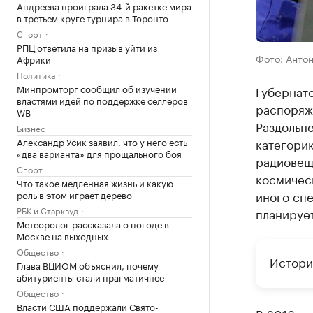
Андреева проиграла 34-й ракетке мира
в третьем круге турнира в Торонто
Спорт
РПЦ ответила на призыв уйти из
Фото: Антон
Африки
Политика
Минпромторг сообщил об изучении
Губернат
властями идей по поддержке селлеров
распоряже
WB
Раздольне
Бизнес
Александр Усик заявил, что у него есть
категорию
«два варианта» для прощального боя
радиовещ
Спорт
космическ
Что такое медленная жизнь и какую
иного спе
роль в этом играет дерево
РБК и Старквуд
планируе
Метеоролог рассказала о погоде в
Москве на выходных
Общество
Истори
Глава ВЦИОМ объяснил, почему
абитуриенты стали прагматичнее
Общество
Власти США поддержали Свято-