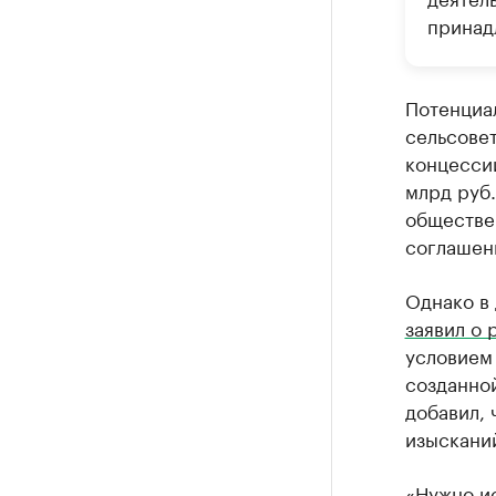
принад
Потенциа
сельсовет
концессии
млрд руб.
обществе
соглашен
Однако в
заявил о
условием
созданно
добавил, 
изыскани
«Нужно ис