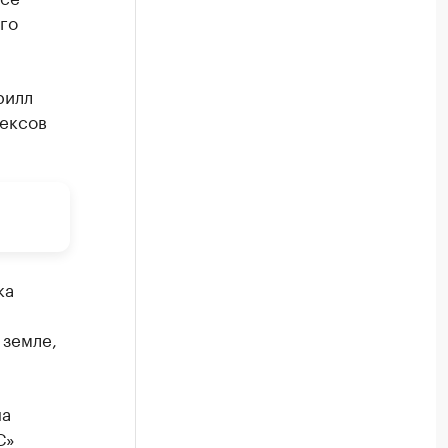
го
рилл
лексов
ка
 земле,
на
С»