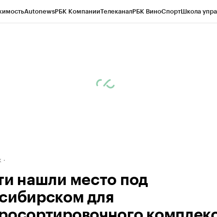
жимость
Autonews
РБК Компании
Телеканал
РБК Вино
Спорт
Школа упра
д
Стиль
Крипто
РБК Бизнес-среда
Дискуссионный клуб
Исследования
К
рагентов
Политика
Экономика
Бизнес
Технологии и медиа
Финансы
Рын
к
ти нашли место под
сибирском для
росортировочного комплек