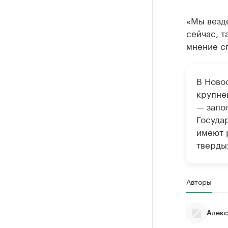
«Мы везде
сейчас, т
мнение сп
В Ново
крупне
— запо
Госуда
имеют 
тверды
Авторы
Алекс