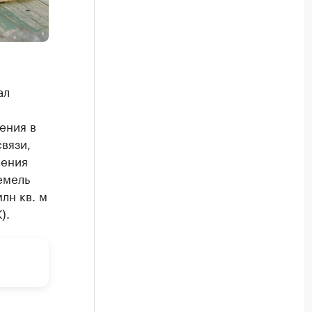
ал
ения в
вязи,
чения
емель
лн кв. м
).