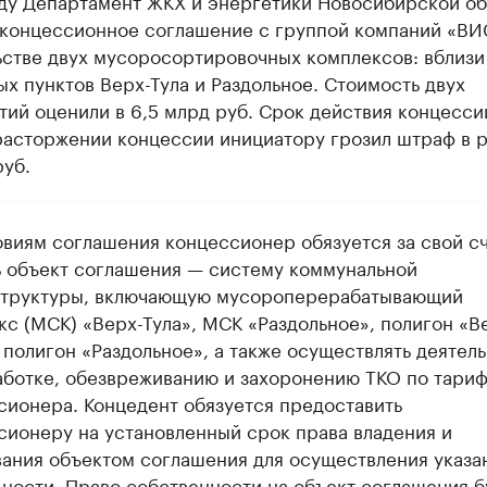
оду Департамент ЖКХ и энергетики Новосибирской об
 концессионное соглашение с группой компаний «ВИ
ьстве двух мусоросортировочных комплексов: вблизи
х пунктов Верх-Тула и Раздольное. Стоимость двух
ий оценили в 6,5 млрд руб. Срок действия концесси
 расторжении концессии инициатору грозил штраф в 
уб.
овиям соглашения концессионер обязуется за свой с
ь объект соглашения — систему коммунальной
труктуры, включающую мусороперерабатывающий
кс (МСК) «Верх-Тула», МСК «Раздольное», полигон «В
 полигон «Раздольное», а также осуществлять деятел
аботке, обезвреживанию и захоронению ТКО по тари
сионера. Концедент обязуется предоставить
сионеру на установленный срок права владения и
вания объектом соглашения для осуществления указа
ьности. Право собственности на объект соглашения б