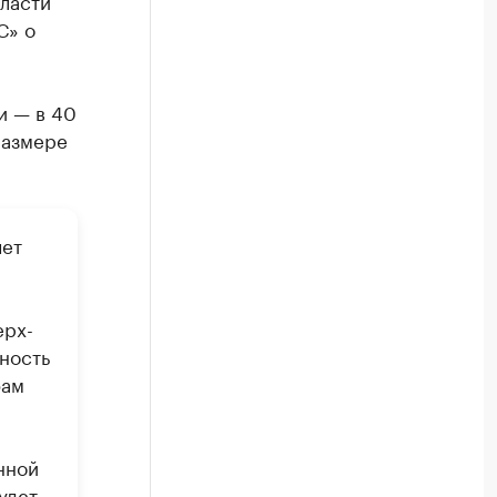
ласти
С» о
и — в 40
размере
чет
ерх-
ьность
фам
нной
удет