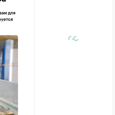
вам для
руется