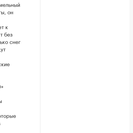
емельный
ы, он
т к
т без
ько снег
дут
ские
я»
ы
оторые
в