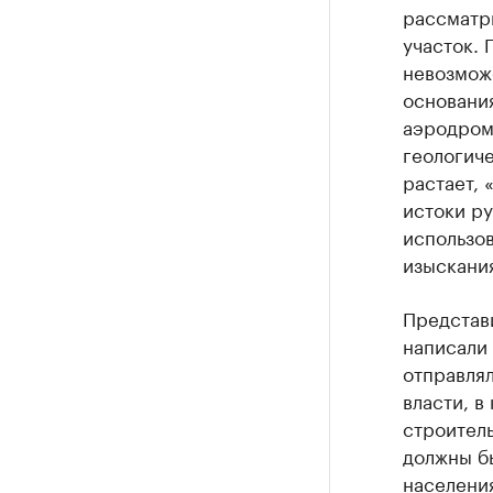
рассматр
участок. 
невозмож
основания
аэродрому
геологиче
растает, 
истоки ру
использо
изыскания
Представ
написали 
отправля
власти, в
строител
должны б
населени