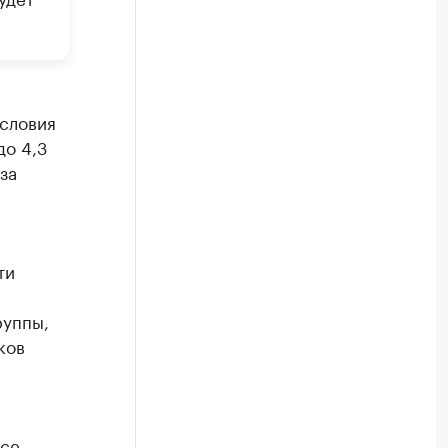
условия
до 4,3
за
ти
с
руппы,
ков
все