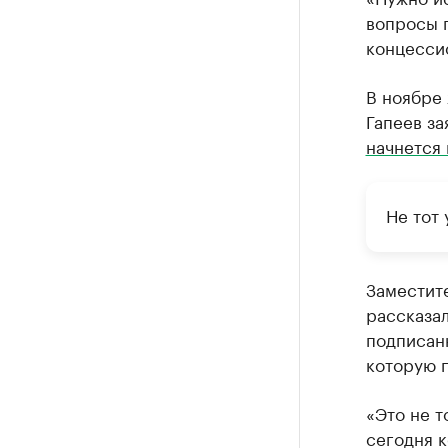
вопросы п
концессио
В ноябре
Гапеев за
начнется 
Не тот 
Заместит
рассказал
подписан
которую 
«Это не т
сегодня 