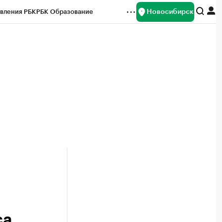
Новосибирск
вления РБК
РБК Образование
редитные рейтинги
Франшизы
Газета
ок наличной валюты
са