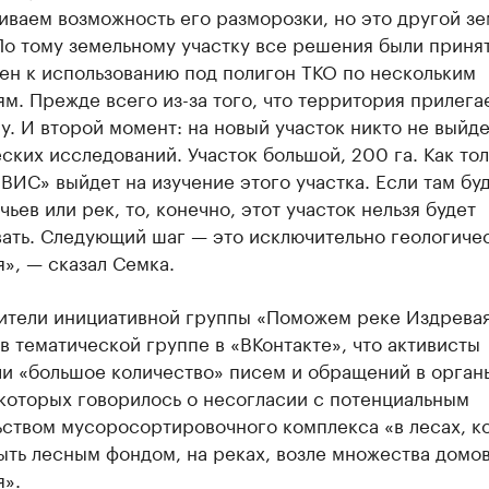
иваем возможность его разморозки, но это другой з
По тому земельному участку все решения были принят
ен к использованию под полигон ТКО по нескольким
м. Прежде всего из-за того, что территория прилегае
. И второй момент: на новый участок никто не выйде
ских исследований. Участок большой, 200 га. Как тол
«ВИС» выйдет на изучение этого участка. Если там бу
чьев или рек, то, конечно, этот участок нельзя будет
вать. Следующий шаг — это исключительно геологиче
», — сказал Семка.
ители инициативной группы «Поможем реке Издрева
в тематической группе в «ВКонтакте», что активисты
ли «большое количество» писем и обращений в орган
 которых говорилось о несогласии с потенциальным
ьством мусоросортировочного комплекса «в лесах, к
ыть лесным фондом, на реках, возле множества домо
я».