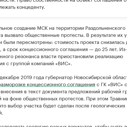
лежать концеденту.
льное создание МСК на территории Раздольненского
а вызвало общественные протесты. В результате их 
 были пересмотрены: стоимость проекта снизилась 
, а срок концессионного соглашения — до 25 лет. Из-
нного резонанса власти приостановили реализацию
ия с группой компаний «ВИС».
 декабре 2019 года губернатор Новосибирской облас
 разморозке концессионного соглашения
с ГК «ВИС» 
 внесения в текст документа предложений рабочей г
й на фоне общественных протестов. При этом Травни
что выбор участка будет сделан после геологических
й.
следовать геологию разных вариантов, чтобы снять 