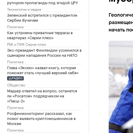
рупором пропаганды под эгидой ЦРУ
Технологии и медиа
Зеленский встретился с президентом
Геологиче
Сербии Вучичем
размещен
Политика
начать по
Как устроены приватные террасы в
квартирах «Серии плюс»
РБК и ПИК Серия плюс
Экс-президент Финляндии усомнился в
сценарии нападения России на НАТО
Политика
Глава «Эксмо» назвал книгу, которая
поможет стать «лучшей версией себя»
РАДИО
Общество
Мадьяр ответил на вопрос, останется
ли «Росатом» подрядчиком на
«Пакш-2»
Политика
Росфинмониторинг рассказал, как
помог выявить криптомошенников в
Москве
Политика