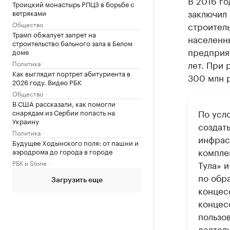
В 2016 г
Троицкий монастырь РПЦЗ в борьбе с
заключил
ветряками
Общество
строител
Трамп обжалует запрет на
населенны
строительство бального зала в Белом
предприят
доме
лет. При
Политика
Как выглядит портрет абитуриента в
300 млн р
2026 году. Видео РБК
Общество
В США рассказали, как помогли
По усл
снарядам из Сербии попасть на
Украину
создат
Политика
инфрас
Будущее Ходынского поля: от пашни и
компле
аэродрома до города в городе
РБК и Stone
Тула» и
по обр
Загрузить еще
концес
концес
пользо
деятел