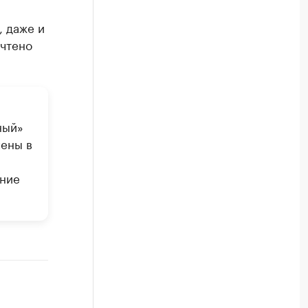
, даже и
учтено
ный»
чены в
ение