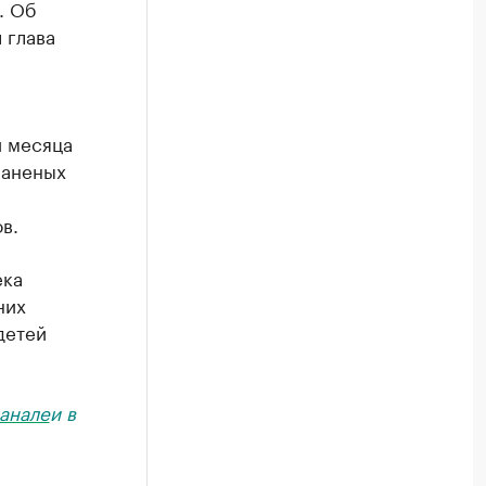
. Об
 глава
и месяца
раненых
в.
ека
них
детей
анале
и в