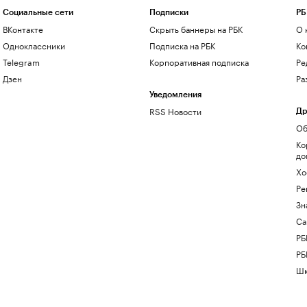
Социальные сети
Подписки
РБ
ВКонтакте
Скрыть баннеры на РБК
О 
Одноклассники
Подписка на РБК
Ко
Telegram
Корпоративная подписка
Ре
Дзен
Ра
Уведомления
RSS Новости
Др
Об
Ко
до
Хо
Ре
Зн
Са
РБ
РБ
Шк