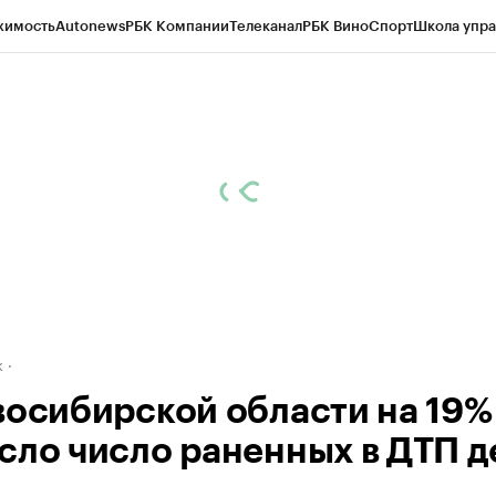
жимость
Autonews
РБК Компании
Телеканал
РБК Вино
Спорт
Школа упра
д
Стиль
Крипто
РБК Бизнес-среда
Дискуссионный клуб
Исследования
К
рагентов
Политика
Экономика
Бизнес
Технологии и медиа
Финансы
Рын
к
восибирской области на 19%
сло число раненных в ДТП д