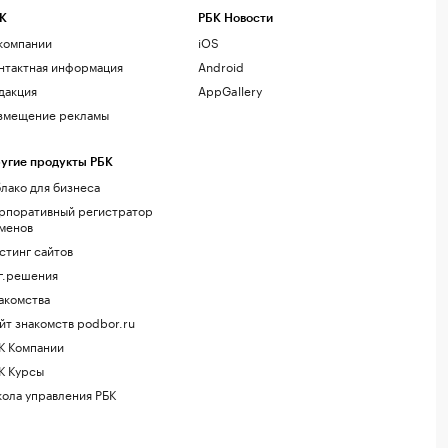
К
РБК Новости
компании
iOS
нтактная информация
Android
дакция
AppGallery
змещение рекламы
угие продукты РБК
лако для бизнеса
рпоративный регистратор
менов
стинг сайтов
г.решения
акомства
йт знакомств podbor.ru
К Компании
К Курсы
ола управления РБК