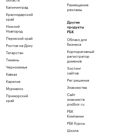
Размещение
Калининград
рекламы
Краснодарский
край
Другие
Нижний
продукты
Новгород
РБК
Пермский край
Облако для
бизнеса
Ростов-на-Дону
Корпоративный
Татарстан
регистратор
Тюмень
доменов
Черноземье
Хостинг
сайтов
Кавказ
Рег.решения
Карелия
Знакомства
Мурманск
Сайт
Приморский
знакомств
край
podbor.ru
РБК
Компании
РБК Курсы
Школа