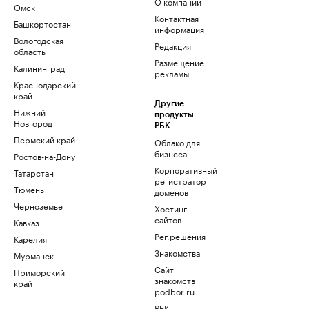
О компании
Омск
Контактная
Башкортостан
информация
Вологодская
Редакция
область
Размещение
Калининград
рекламы
Краснодарский
край
Другие
Нижний
продукты
Новгород
РБК
Пермский край
Облако для
бизнеса
Ростов-на-Дону
Корпоративный
Татарстан
регистратор
Тюмень
доменов
Черноземье
Хостинг
сайтов
Кавказ
Рег.решения
Карелия
Знакомства
Мурманск
Сайт
Приморский
знакомств
край
podbor.ru
РБК