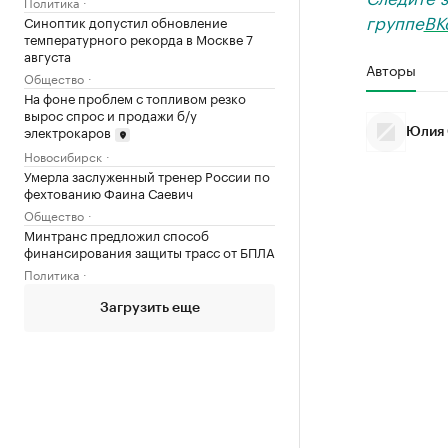
Политика
группе
ВК
Синоптик допустил обновление
температурного рекорда в Москве 7
августа
Авторы
Общество
На фоне проблем с топливом резко
вырос спрос и продажи б/у
электрокаров
Юлия 
Новосибирск
Умерла заслуженный тренер России по
фехтованию Фаина Саевич
Общество
Минтранс предложил способ
финансирования защиты трасс от БПЛА
Политика
Загрузить еще