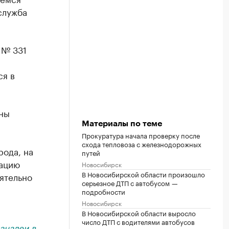
служба
 № 331
ся в
ины
Материалы по теме
Прокуратура начала проверку после
схода тепловоза с железнодорожных
ода, на
путей
дацию
Новосибирск
В Новосибирской области произошло
ятельно
серьезное ДТП с автобусом —
подробности
Новосибирск
В Новосибирской области выросло
число ДТП с водителями автобусов
анале
и в