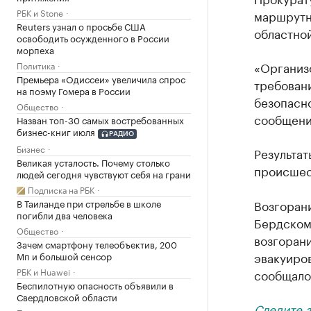
РБК и Stone
маршрутн
Reuters узнал о просьбе США
областно
освободить осужденного в России
морпеха
«Организ
Политика
Премьера «Одиссеи» увеличила спрос
требован
на поэму Гомера в России
безопасно
Общество
сообщени
Назван топ-30 самых востребованных
бизнес-книг июля
РАДИО
Бизнес
Результат
Великая усталость. Почему столько
происшес
людей сегодня чувствуют себя на грани
Подписка на РБК
В Таиланде при стрельбе в школе
Возгоран
погибли два человека
Бердском
Общество
возгорани
Зачем смартфону телеобъектив, 200
эвакуиров
Мп и большой сенсор
РБК и Huawei
сообщало
Беспилотную опасность объявили в
Свердловской области
Следите 