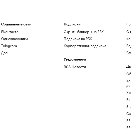
Социальные сети
Подписки
РБ
ВКонтакте
Скрыть баннеры на РБК
О 
Одноклассники
Подписка на РБК
Ко
Telegram
Корпоративная подписка
Ре
Дзен
Ра
Уведомления
RSS Новости
Др
Об
Ко
до
Хо
Ре
Зн
Са
РБ
РБ