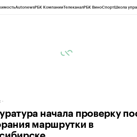
жимость
Autonews
РБК Компании
Телеканал
РБК Вино
Спорт
Школа упра
д
Стиль
Крипто
РБК Бизнес-среда
Дискуссионный клуб
Исследования
К
рагентов
Политика
Экономика
Бизнес
Технологии и медиа
Финансы
Рын
к
уратура начала проверку по
орания маршрутки в
сибирске