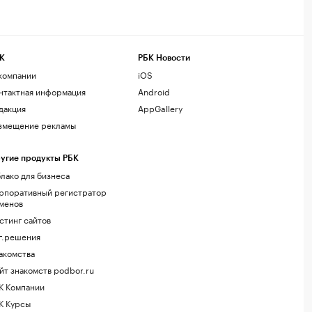
К
РБК Новости
компании
iOS
нтактная информация
Android
дакция
AppGallery
змещение рекламы
угие продукты РБК
лако для бизнеса
рпоративный регистратор
менов
стинг сайтов
г.решения
акомства
йт знакомств podbor.ru
К Компании
К Курсы