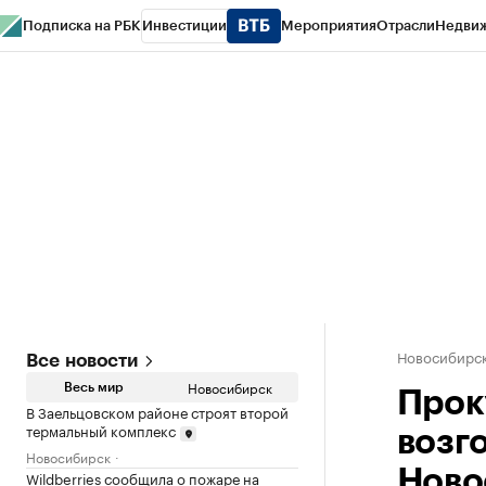
Подписка на РБК
Инвестиции
Мероприятия
Отрасли
Недви
РБК Курсы
РБК Life
Тренды
Визионеры
Национальные проекты
Горо
Спецпроекты СПб
Конференции СПб
Спецпроекты
Проверка конт
Новосибирс
Все новости
Новосибирск
Весь мир
Прок
В Заельцовском районе строят второй
термальный комплекс
возг
Новосибирск
Ново
Wildberries сообщила о пожаре на