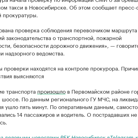
ом такси в Новосибирске. Об этом сообщает пресс-
й прокуратуры.
ована проверка соблюдения перевозчиком маршрута
ий законодательства о транспортной, пожарной
сти, безопасности дорожного движения», — говорит
и надзорного ведомства.
ы проверки находятся на контроле прокурора. Прич
твия выясняются
ие транспорта
произошло
в Первомайском районе гор
 шоссе. По данным регионального ГУ МЧС, на ликви
я ушло пять минут. По оперативным данным, самосто
ались 14 пассажиров и водитель. О пострадавших не
сь.
за деловыми новостями РБК Новосибирск в
Telegram-к