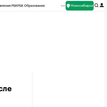
Новосибирск
вления РБК
РБК Образование
редитные рейтинги
Франшизы
Газета
ок наличной валюты
сле