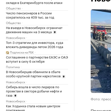
складе в Екатеринбурге после атаки
Общество
Число пенсионеров в России
сократилось на 409 тыс. за год
Общество
На въезде в Новосибирск ограничат
движение машин на 3 месяца
Новосибирск
Топ-3 стратегии для инвестора, куда
вложить дивиденды летом 2026 года
Подписка на РБК
Соглашение о партнерстве ЕАЭС и ОАЭ
вступит в силу 6 октября
Политика
В Новосибирцев обвинили в сбыте
особо крупной партии наркотиков
Новосибирск
Сибирь вошла в число лидеров по
проектам в секторе добычи нефти и
газа
Фото: прес
Новосибирск
Как Ходынка стала новым центром
Прокурат
притяжения