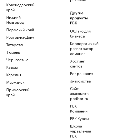
Краснодарский
край
Другие
Нижний
продукты
Новгород
РБК
Пермский край
Облако для
бизнеса
Ростов-на-Дону
Корпоративный
Татарстан
регистратор
Тюмень
доменов
Черноземье
Хостинг
сайтов
Кавказ
Рег.решения
Карелия
Знакомства
Мурманск
Сайт
Приморский
знакомств
край
podbor.ru
РБК
Компании
РБК Курсы
Школа
управления
РБК