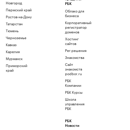
Новгород
РБК
Пермский край
Облако для
бизнеса
Ростов-на-Дону
Корпоративный
Татарстан
регистратор
Тюмень
доменов
Черноземье
Хостинг
сайтов
Кавказ
Рег.решения
Карелия
Знакомства
Мурманск
Сайт
Приморский
знакомств
край
podbor.ru
РБК
Компании
РБК Курсы
Школа
управления
РБК
РБК
Новости