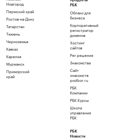
продукты
Новгород
РБК
Пермский край
Облако для
бизнеса
Ростов-на-Дону
Корпоративный
Татарстан
регистратор
Тюмень
доменов
Черноземье
Хостинг
сайтов
Кавказ
Рег.решения
Карелия
Знакомства
Мурманск
Сайт
Приморский
знакомств
край
podbor.ru
РБК
Компании
РБК Курсы
Школа
управления
РБК
РБК
Новости