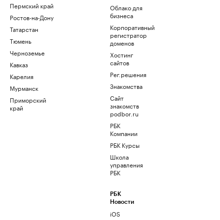
Пермский край
Облако для
бизнеса
Ростов-на-Дону
Корпоративный
Татарстан
регистратор
Тюмень
доменов
Черноземье
Хостинг
сайтов
Кавказ
Рег.решения
Карелия
Знакомства
Мурманск
Сайт
Приморский
знакомств
край
podbor.ru
РБК
Компании
РБК Курсы
Школа
управления
РБК
РБК
Новости
iOS