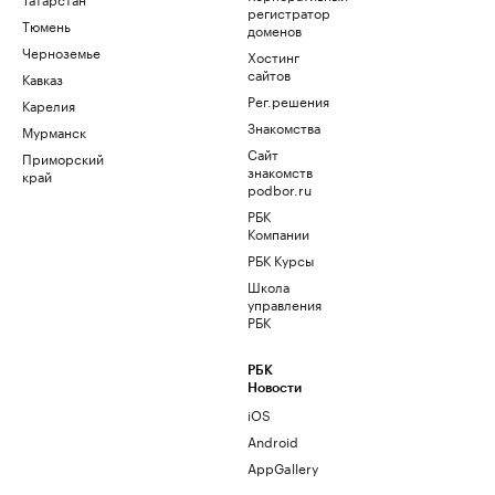
регистратор
Тюмень
доменов
Черноземье
Хостинг
сайтов
Кавказ
Рег.решения
Карелия
Знакомства
Мурманск
Сайт
Приморский
знакомств
край
podbor.ru
РБК
Компании
РБК Курсы
Школа
управления
РБК
РБК
Новости
iOS
Android
AppGallery