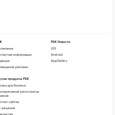
К
РБК Новости
компании
iOS
нтактная информация
Android
дакция
AppGallery
змещение рекламы
угие продукты РБК
лако для бизнеса
рпоративный регистратор
менов
стинг сайтов
г.решения
акомства