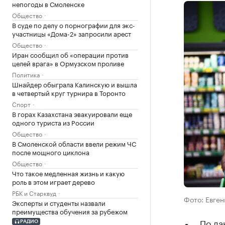
непогоды в Смоленске
Общество
В суде по делу о порнографии для экс-
участницы «Дома-2» запросили арест
Общество
Иран сообщил об «операции против
целей врага» в Ормузском проливе
Политика
Шнайдер обыграла Калинскую и вышла
в четвертый круг турнира в Торонто
Спорт
В горах Казахстана эвакуировали еще
одного туриста из России
Общество
В Смоленской области ввели режим ЧС
после мощного циклона
Общество
Что такое медленная жизнь и какую
роль в этом играет дерево
РБК и Старквуд
Фото: Евген
Эксперты и студенты назвали
преимущества обучения за рубежом
По да
РАДИО