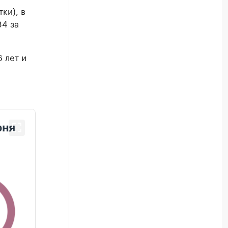
ки), в
84 за
 лет и