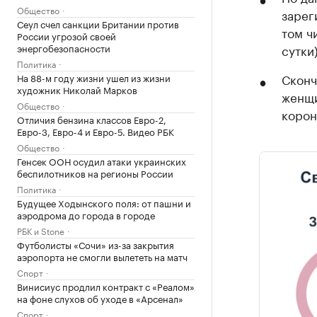
Общество
зарег
Сеул счел санкции Британии против
том ч
России угрозой своей
энергобезопасности
сутки)
Политика
Сконч
На 88-м году жизни ушел из жизни
художник Николай Марков
женщи
Общество
корон
Отличия бензина классов Евро-2,
Евро-3, Евро-4 и Евро-5. Видео РБК
Общество
Генсек ООН осудил атаки украинских
беспилотников на регионы России
Политика
Будущее Ходынского поля: от пашни и
аэродрома до города в городе
РБК и Stone
Футболисты «Сочи» из-за закрытия
аэропорта не смогли вылететь на матч
Спорт
Винисиус продлил контракт с «Реалом»
на фоне слухов об уходе в «Арсенал»
Спорт