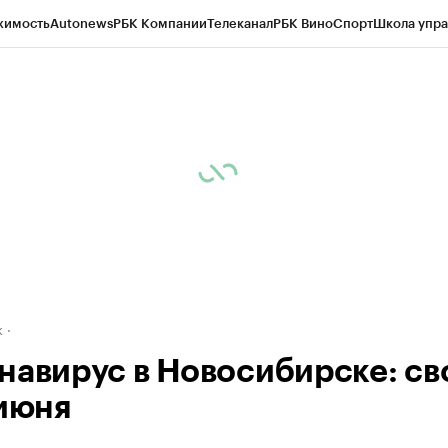
жимость
Autonews
РБК Компании
Телеканал
РБК Вино
Спорт
Школа упра
д
Стиль
Крипто
РБК Бизнес-среда
Дискуссионный клуб
Исследования
К
рагентов
Политика
Экономика
Бизнес
Технологии и медиа
Финансы
Рын
к
навирус в Новосибирске: св
 июня