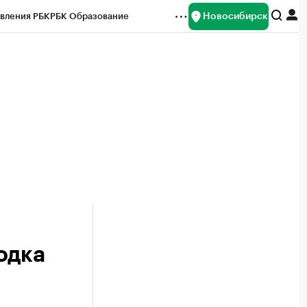
Новосибирск
вления РБК
РБК Образование
редитные рейтинги
Франшизы
Газета
ок наличной валюты
одка