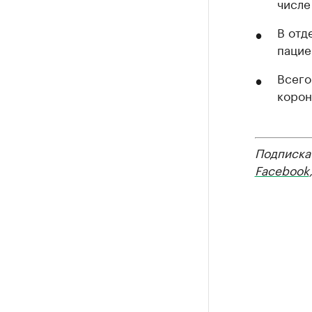
числе
В отд
пацие
Всего
корон
Подписка
Facebook