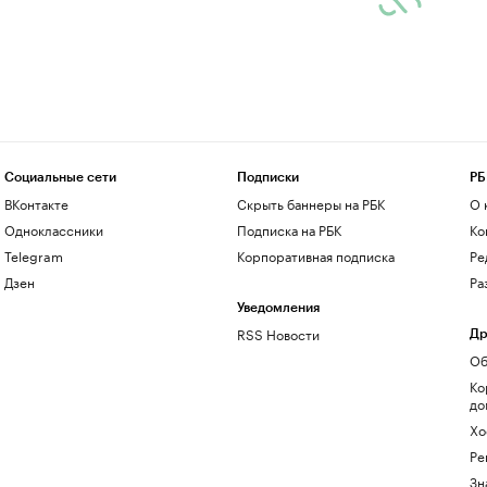
Социальные сети
Подписки
РБ
ВКонтакте
Скрыть баннеры на РБК
О 
Одноклассники
Подписка на РБК
Ко
Telegram
Корпоративная подписка
Ре
Дзен
Ра
Уведомления
RSS Новости
Др
Об
Ко
до
Хо
Ре
Зн