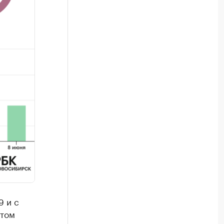
9 и с
 том