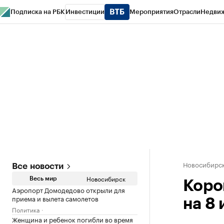
Подписка на РБК
Инвестиции
Мероприятия
Отрасли
Недви
РБК Курсы
РБК Life
Тренды
Визионеры
Национальные проекты
Горо
Спецпроекты СПб
Конференции СПб
Спецпроекты
Проверка конт
Новосибирс
Все новости
Новосибирск
Весь мир
Коро
Аэропорт Домодедово открыли для
приема и вылета самолетов
на 8
Политика
Женщина и ребенок погибли во время