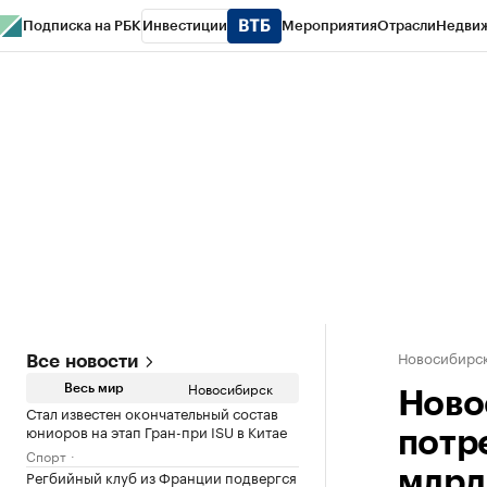
Подписка на РБК
Инвестиции
Мероприятия
Отрасли
Недви
РБК Курсы
РБК Life
Тренды
Визионеры
Национальные проекты
Горо
Спецпроекты СПб
Конференции СПб
Спецпроекты
Проверка конт
Новосибирс
Все новости
Новосибирск
Весь мир
Ново
Стал известен окончательный состав
юниоров на этап Гран-при ISU в Китае
потр
Спорт
Регбийный клуб из Франции подвергся
млрд