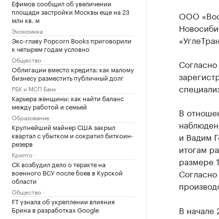
Ефимов сообщил об увеличении
площади застройки Москвы еще на 23
ООО «Вос
млн кв. м
Новосиби
Экономика
«УглеТран
Экс-главу Popcorn Books приговорили
к четырем годам условно
Общество
Согласно
Облигации вместо кредита: как малому
зарегистр
бизнесу разместить публичный долг
специали
РБК и МСП Банк
Карьера женщины: как найти баланс
между работой и семьей
В отноше
Образование
наблюден
Крупнейший майнер США закрыл
квартал с убытком и сократил биткоин-
и Вадим Г
резерв
итогам ра
Крипто
размере 1
СК возбудил дело о теракте на
Согласно
военного ВСУ после боев в Курской
области
производс
Общество
FT узнала об укреплении влияния
В начале
Брина в разработках Google