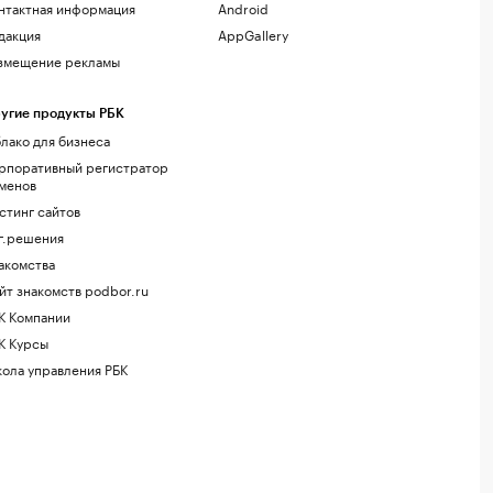
нтактная информация
Android
дакция
AppGallery
змещение рекламы
угие продукты РБК
лако для бизнеса
рпоративный регистратор
менов
стинг сайтов
г.решения
акомства
йт знакомств podbor.ru
К Компании
К Курсы
ола управления РБК