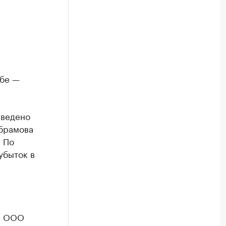
Обе —
введено
Абрамова
. По
убыток в
ти ООО