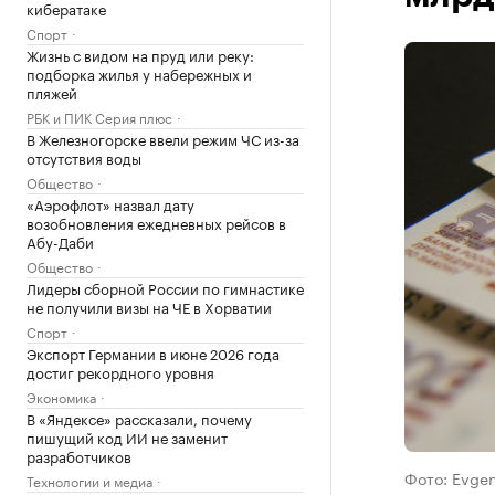
кибератаке
Спорт
Жизнь с видом на пруд или реку:
подборка жилья у набережных и
пляжей
РБК и ПИК Серия плюс
В Железногорске ввели режим ЧС из-за
отсутствия воды
Общество
«Аэрофлот» назвал дату
возобновления ежедневных рейсов в
Абу-Даби
Общество
Лидеры сборной России по гимнастике
не получили визы на ЧЕ в Хорватии
Спорт
Экспорт Германии в июне 2026 года
достиг рекордного уровня
Экономика
В «Яндексе» рассказали, почему
пишущий код ИИ не заменит
разработчиков
Фото: Evgen
Технологии и медиа