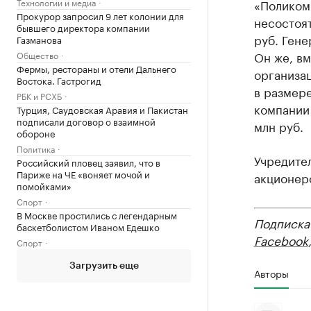
Технологии и медиа
«Поликом
Прокурор запросил 9 лет колонии для
несостоят
бывшего директора компании
руб. Ген
Газманова
Он же, вм
Общество
Фермы, рестораны и отели Дальнего
организац
Востока. Гастрогид
в размере
РБК и РСХБ
компании
Турция, Саудовская Аравия и Пакистан
подписали договор о взаимной
млн руб.
обороне
Политика
Учредите
Российский пловец заявил, что в
Париже на ЧЕ «воняет мочой и
акционер
помойками»
Спорт
В Москве простились с легендарным
Подписка
баскетболистом Иваном Едешко
Facebook
Спорт
Загрузить еще
Авторы