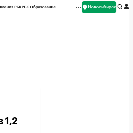
Новосибирск
вления РБК
РБК Образование
редитные рейтинги
Франшизы
Газета
ок наличной валюты
 1,2