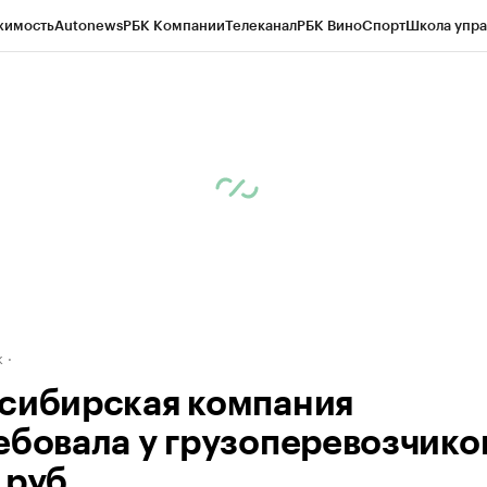
жимость
Autonews
РБК Компании
Телеканал
РБК Вино
Спорт
Школа упра
д
Стиль
Крипто
РБК Бизнес-среда
Дискуссионный клуб
Исследования
К
рагентов
Политика
Экономика
Бизнес
Технологии и медиа
Финансы
Рын
к
сибирская компания
ебовала у грузоперевозчиков
 руб.