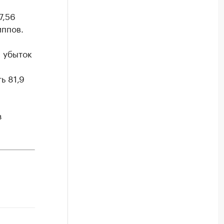
7,56
ппов.
й убыток
ь 81,9
з