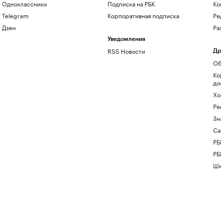
Одноклассники
Подписка на РБК
Ко
Telegram
Корпоративная подписка
Ре
Дзен
Ра
Уведомления
RSS Новости
Др
Об
Ко
до
Хо
Ре
Зн
Са
РБ
РБ
Шк