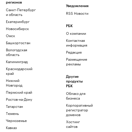
регионов
Уведомления
Санкт-Петербург
RSS Новости
и область
Екатеринбург
РБК
Новосибирск
О компании
Омск
Контактная
Башкортостан
информация
Вологодская
Редакция
область
Размещение
Калининград
рекламы
Краснодарский
край
Другие
Нижний
продукты
Новгород
РБК
Пермский край
Облако для
бизнеса
Ростов-на-Дону
Корпоративный
Татарстан
регистратор
Тюмень
доменов
Черноземье
Хостинг
сайтов
Кавказ