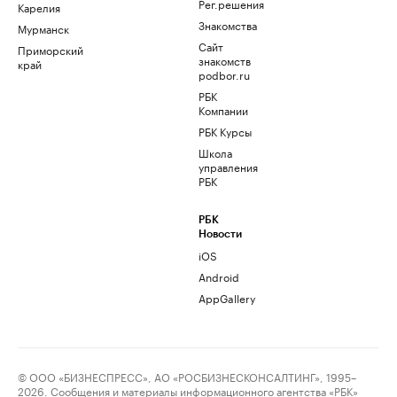
Рег.решения
Карелия
Знакомства
Мурманск
Сайт
Приморский
знакомств
край
podbor.ru
РБК
Компании
РБК Курсы
Школа
управления
РБК
РБК
Новости
iOS
Android
AppGallery
© ООО «БИЗНЕСПРЕСС», АО «РОСБИЗНЕСКОНСАЛТИНГ», 1995–
2026. Сообщения и материалы информационного агентства «РБК»