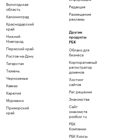
Вологодская
Редакция
область
Размещение
Калининград
рекламы
Краснодарский
край
Другие
Нижний
продукты
Новгород
РБК
Пермский край
Облако для
бизнеса
Ростов-на-Дону
Корпоративный
Татарстан
регистратор
Тюмень
доменов
Черноземье
Хостинг
сайтов
Кавказ
Рег.решения
Карелия
Знакомства
Мурманск
Сайт
Приморский
знакомств
край
podbor.ru
РБК
Компании
РБК Курсы