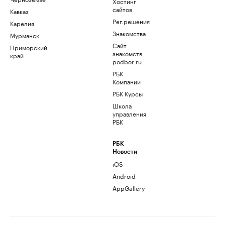
Хостинг
сайтов
Кавказ
Рег.решения
Карелия
Знакомства
Мурманск
Сайт
Приморский
знакомств
край
podbor.ru
РБК
Компании
РБК Курсы
Школа
управления
РБК
РБК
Новости
iOS
Android
AppGallery