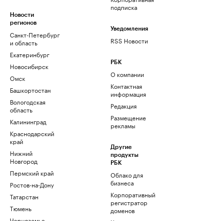
подписка
Новости
регионов
Уведомления
Санкт-Петербург
RSS Новости
и область
Екатеринбург
РБК
Новосибирск
О компании
Омск
Контактная
Башкортостан
информация
Вологодская
Редакция
область
Размещение
Калининград
рекламы
Краснодарский
край
Другие
Нижний
продукты
Новгород
РБК
Пермский край
Облако для
бизнеса
Ростов-на-Дону
Корпоративный
Татарстан
регистратор
Тюмень
доменов
Черноземье