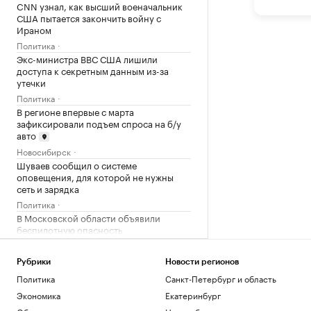
CNN узнал, как высший военачальник
США пытается закончить войну с
Ираном
Политика
Экс-министра ВВС США лишили
доступа к секретным данным из-за
утечки
Политика
В регионе впервые с марта
зафиксировали подъем спроса на б/у
авто
Новосибирск
Шуваев сообщил о системе
оповещения, для которой не нужны
сеть и зарядка
Политика
В Московской области объявили
беспилотную опасность
Политика
В Московской области второй раз за
Рубрики
Новости регионов
ночь объявили ракетную опасность
Политика
Санкт-Петербург и область
Политика
Экономика
Екатеринбург
Пентагон отстранил генерала,