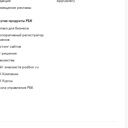
дакция
AppGallery
змещение рекламы
угие продукты РБК
лако для бизнеса
рпоративный регистратор
менов
стинг сайтов
г.решения
акомства
йт знакомств podbor.ru
К Компании
К Курсы
ола управления РБК