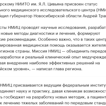
рскому НИИТО им. Я.Л. Цивьяна присвоен статус
ьного медицинского исследовательского центра (НМ
бщил губернатор Новосибирской области Андрей Тра
сты НМИЦ проводят научные исследования, разрабат
 новые методы диагностики и лечения, формируют
ие рекомендации. Особенно важно, что в таких цент
зированная медицинская помощь оказывается жителя
егионов страны. Миссия НМИЦ — объединить передо
разработки и реальный клинический опыт медучрежде
вая внедрение наиболее эффективных решений на
ском уровне», — написал глава региона.
 НМИЦ присваивается ведущим федеральным институ
единяет науку и практику, давая клиникам возможнос
ть госбюджет на разработку новых методик, а пациен
 к лечению тяжелых заболеваний по передовым станд