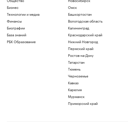
отвечавшего за помощь Украине и
Общество
Новосибирск
фланг НАТО
Бизнес
Омск
Политика
Технологии и медиа
Башкортостан
В США произошло крушение
Финансы
Вологодская область
пожарного вертолета с двумя членами
экипажа
Биографии
Калининград
Общество
База знаний
Краснодарский край
Ракетную опасность объявили в
РБК Образование
Нижний Новгород
Московской области
Пермский край
Политика
Ростов-на-Дону
В семи регионах, включая Московскую
область, объявили ракетную опасность
Татарстан
Политика
Тюмень
«Одиссея» Нолана собрала в прокате
Черноземье
более $1 млрд
Кавказ
Общество
Bloomberg узнал, когда планируют
Карелия
завершить испытания «Золотого
Мурманск
купола»
Приморский край
Политика
Загрузить еще