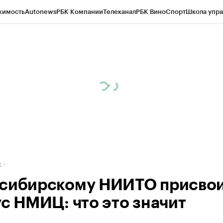
жимость
Autonews
РБК Компании
Телеканал
РБК Вино
Спорт
Школа упра
д
Стиль
Крипто
РБК Бизнес-среда
Дискуссионный клуб
Исследования
К
рагентов
Политика
Экономика
Бизнес
Технологии и медиа
Финансы
Рын
к
сибирскому НИИТО присво
ус НМИЦ: что это значит