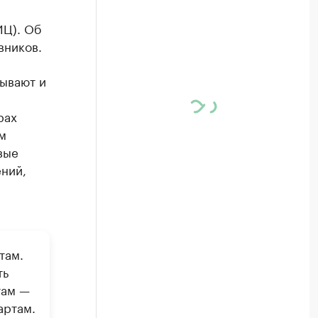
ИЦ). Об
вников.
ывают и
рах
м
вые
ний,
там.
ть
там —
артам.