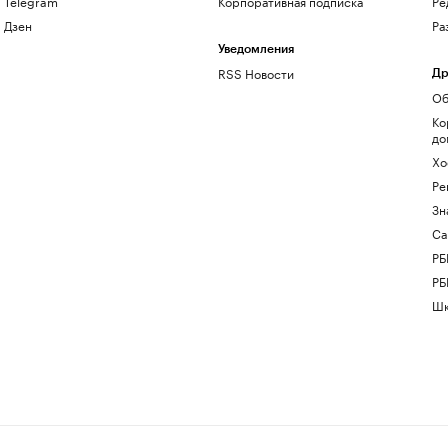
Telegram
Корпоративная подписка
Ре
Дзен
Ра
Уведомления
RSS Новости
Др
Об
Ко
до
Хо
Ре
Зн
Са
РБ
РБ
Шк