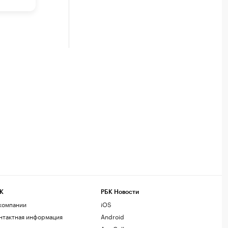
К
РБК Новости
компании
iOS
нтактная информация
Android