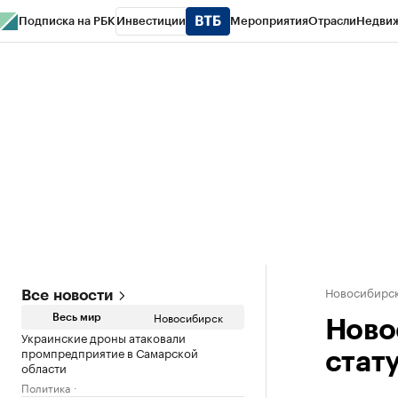
Подписка на РБК
Инвестиции
Мероприятия
Отрасли
Недви
РБК Курсы
РБК Life
Тренды
Визионеры
Национальные проекты
Горо
Спецпроекты СПб
Конференции СПб
Спецпроекты
Проверка конт
Новосибирс
Все новости
Новосибирск
Весь мир
Ново
Украинские дроны атаковали
промпредприятие в Самарской
стат
области
Политика