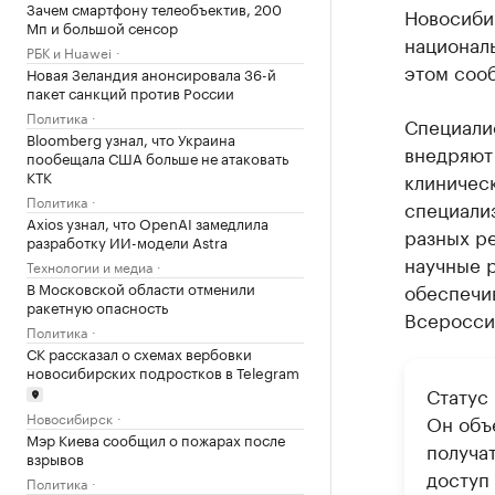
Зачем смартфону телеобъектив, 200
Новосиби
Мп и большой сенсор
национал
РБК и Huawei
этом соо
Новая Зеландия анонсировала 36-й
пакет санкций против России
Политика
Специали
Bloomberg узнал, что Украина
внедряют
пообещала США больше не атаковать
КТК
клиническ
Политика
специали
Axios узнал, что OpenAI замедлила
разных р
разработку ИИ-модели Astra
научные 
Технологии и медиа
В Московской области отменили
обеспечи
ракетную опасность
Всероссий
Политика
СК рассказал о схемах вербовки
новосибирских подростков в Telegram
Статус
Новосибирск
Он объ
Мэр Киева сообщил о пожарах после
получа
взрывов
доступ
Политика