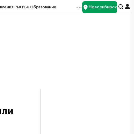
Новосибирск
вления РБК
РБК Образование
редитные рейтинги
Франшизы
Газета
ок наличной валюты
или