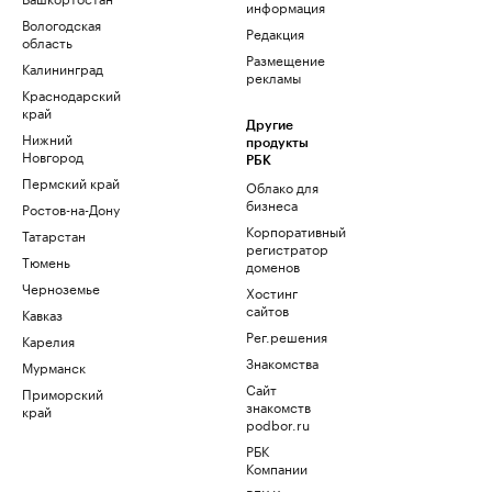
информация
Вологодская
Редакция
область
Размещение
Калининград
рекламы
Краснодарский
край
Другие
Нижний
продукты
Новгород
РБК
Пермский край
Облако для
бизнеса
Ростов-на-Дону
Корпоративный
Татарстан
регистратор
Тюмень
доменов
Черноземье
Хостинг
сайтов
Кавказ
Рег.решения
Карелия
Знакомства
Мурманск
Сайт
Приморский
знакомств
край
podbor.ru
РБК
Компании