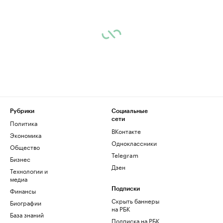
Рубрики
Социальные
сети
Политика
ВКонтакте
Экономика
Одноклассники
Общество
Telegram
Бизнес
Дзен
Технологии и
медиа
Финансы
Подписки
Скрыть баннеры
Биографии
на РБК
База знаний
Подписка на РБК