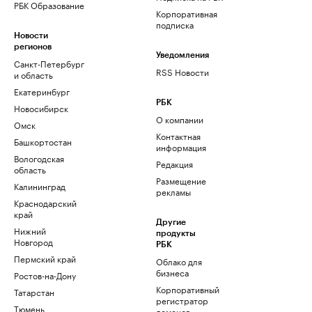
РБК Образование
Корпоративная
подписка
Новости
регионов
Уведомления
Санкт-Петербург
RSS Новости
и область
Екатеринбург
РБК
Новосибирск
О компании
Омск
Контактная
Башкортостан
информация
Вологодская
Редакция
область
Размещение
Калининград
рекламы
Краснодарский
край
Другие
Нижний
продукты
Новгород
РБК
Пермский край
Облако для
бизнеса
Ростов-на-Дону
Корпоративный
Татарстан
регистратор
Тюмень
доменов