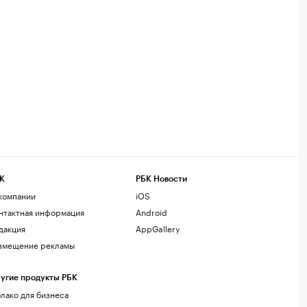
К
РБК Новости
компании
iOS
нтактная информация
Android
дакция
AppGallery
змещение рекламы
угие продукты РБК
лако для бизнеса