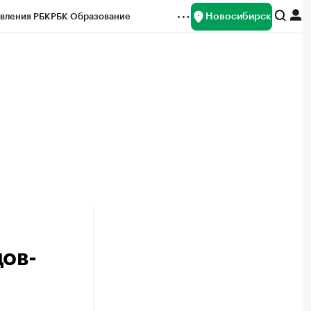
Новосибирск
вления РБК
РБК Образование
редитные рейтинги
Франшизы
Газета
ок наличной валюты
дов-