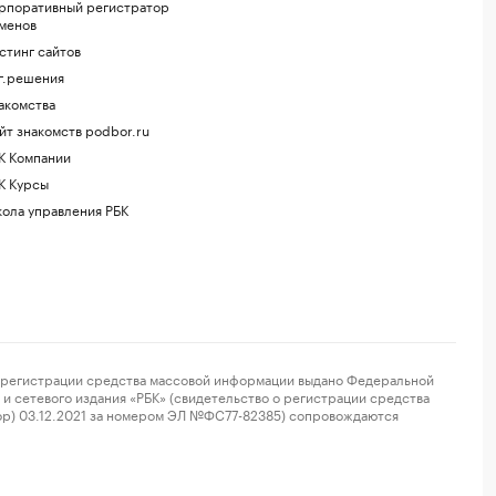
рпоративный регистратор
менов
стинг сайтов
г.решения
акомства
йт знакомств podbor.ru
К Компании
К Курсы
ола управления РБК
регистрации средства массовой информации выдано Федеральной
и сетевого издания «РБК» (свидетельство о регистрации средства
ор) 03.12.2021 за номером ЭЛ №ФС77-82385) сопровождаются