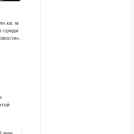
н кв. м
е среди
овости».
е
этой
2 млн