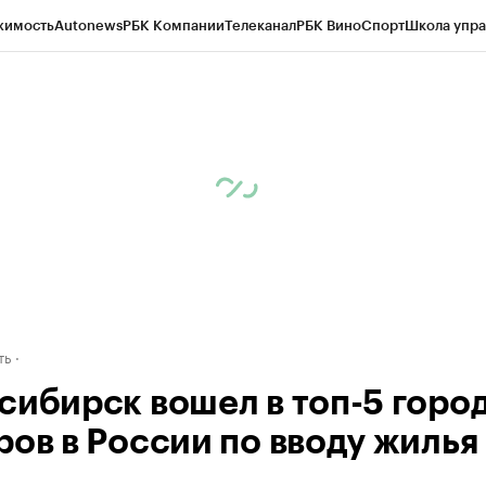
жимость
Autonews
РБК Компании
Телеканал
РБК Вино
Спорт
Школа упра
д
Стиль
Крипто
РБК Бизнес-среда
Дискуссионный клуб
Исследования
К
рагентов
Политика
Экономика
Бизнес
Технологии и медиа
Финансы
Рын
ть
сибирск вошел в топ-5 горо
ров в России по вводу жилья