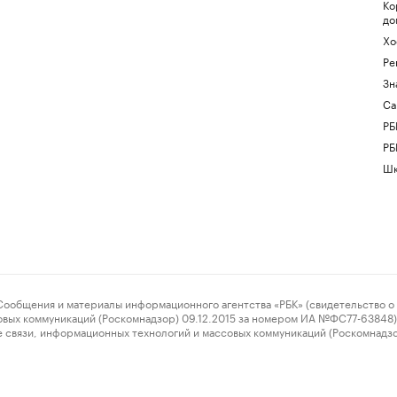
Ко
до
Хо
Ре
Зн
Са
РБ
РБ
Шк
ения и материалы информационного агентства «РБК» (свидетельство о 
овых коммуникаций (Роскомнадзор) 09.12.2015 за номером ИА №ФС77-63848) 
 связи, информационных технологий и массовых коммуникаций (Роскомнадз