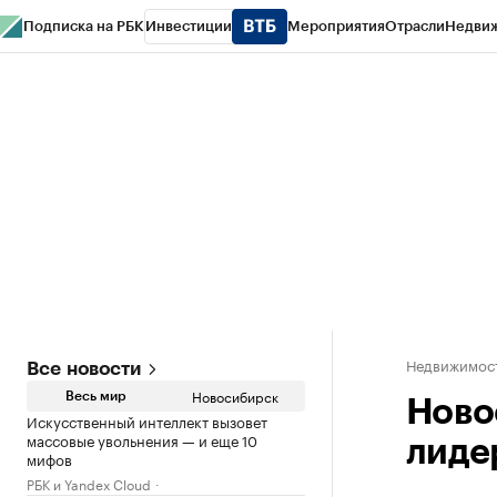
Подписка на РБК
Инвестиции
Мероприятия
Отрасли
Недви
РБК Курсы
РБК Life
Тренды
Визионеры
Национальные проекты
Горо
Спецпроекты СПб
Конференции СПб
Спецпроекты
Проверка конт
Недвижимос
Все новости
Новосибирск
Весь мир
Ново
Искусственный интеллект вызовет
массовые увольнения — и еще 10
лиде
мифов
РБК и Yandex Cloud