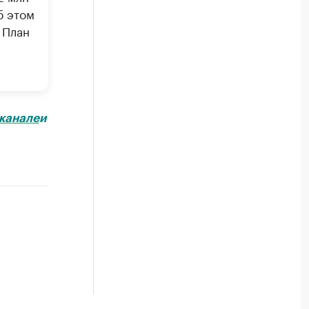
б этом
 План
канале
и