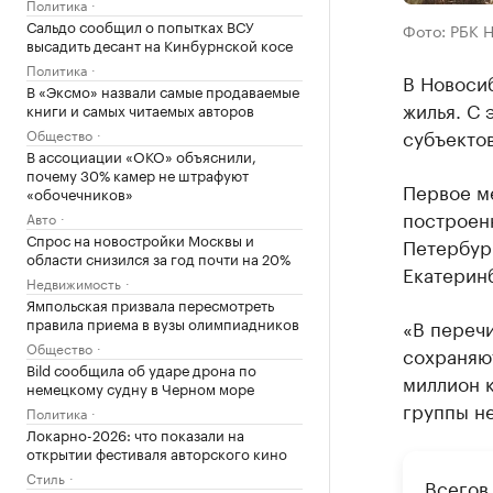
Политика
Сальдо сообщил о попытках ВСУ
Фото: РБК 
высадить десант на Кинбурнской косе
Политика
В Новосиб
В «Эксмо» назвали самые продаваемые
жилья. С 
книги и самых читаемых авторов
субъектов
Общество
В ассоциации «ОКО» объяснили,
почему 30% камер не штрафуют
Первое ме
«обочечников»
построенн
Авто
Спрос на новостройки Москвы и
Петербург
области снизился за год почти на 20%
Екатеринб
Недвижимость
Ямпольская призвала пересмотреть
правила приема в вузы олимпиадников
«В переч
Общество
сохраняю
Bild сообщила об ударе дрона по
миллион к
немецкому судну в Черном море
группы не
Политика
Локарно-2026: что показали на
открытии фестиваля авторского кино
Стиль
Всегов