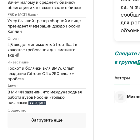
Зачем малому и среднему бизнесу
кв. м ж
облигации и что важно знать о бирже
сообщи
РБК и МСП Банк
Умер бывший тренер сборной и вице-
для рег
президент Федерации дзюдо России
объемы
Каплин
Спорт
ЦБ введет минимальный free-float в
качестве требования для листинга
Следите 
акций
Инвестиции
в группе
В
Грохот и болячки а-ля BMW. Опыт
владения Citroёn C4 с 250 тыс. км
Авторы
пробега
Авто
В МИФИ заявили, что международная
работа вузов России «только
Михаи
началась»
РАДИО
Общество
Загрузить еще