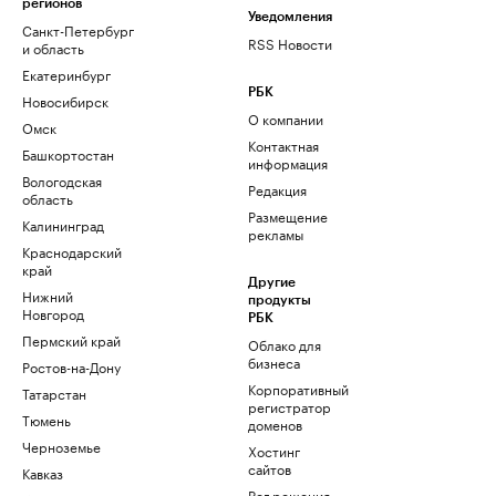
регионов
Уведомления
Санкт-Петербург
RSS Новости
и область
Екатеринбург
РБК
Новосибирск
О компании
Омск
Контактная
Башкортостан
информация
Вологодская
Редакция
область
Размещение
Калининград
рекламы
Краснодарский
край
Другие
Нижний
продукты
Новгород
РБК
Пермский край
Облако для
бизнеса
Ростов-на-Дону
Корпоративный
Татарстан
регистратор
Тюмень
доменов
Черноземье
Хостинг
сайтов
Кавказ
Рег.решения