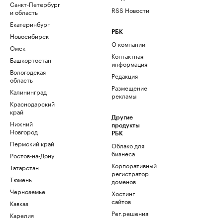
Санкт-Петербург
RSS Новости
и область
Екатеринбург
РБК
Новосибирск
О компании
Омск
Контактная
Башкортостан
информация
Вологодская
Редакция
область
Размещение
Калининград
рекламы
Краснодарский
край
Другие
Нижний
продукты
Новгород
РБК
Пермский край
Облако для
бизнеса
Ростов-на-Дону
Корпоративный
Татарстан
регистратор
Тюмень
доменов
Черноземье
Хостинг
сайтов
Кавказ
Рег.решения
Карелия