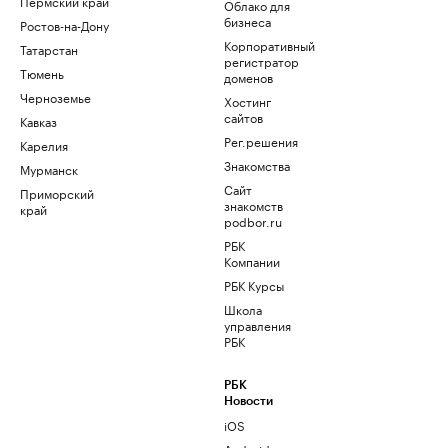
Пермский край
Облако для
бизнеса
Ростов-на-Дону
Корпоративный
Татарстан
регистратор
Тюмень
доменов
Черноземье
Хостинг
сайтов
Кавказ
Рег.решения
Карелия
Знакомства
Мурманск
Сайт
Приморский
знакомств
край
podbor.ru
РБК
Компании
РБК Курсы
Школа
управления
РБК
РБК
Новости
iOS