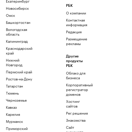
Екатеринбург
РБК
Новосибирск
О компании
Омск
Контактная
Башкортостан
информация
Вологодская
Редакция
область
Размещение
Калининград
рекламы
Краснодарский
край
Другие
Нижний
продукты
Новгород
РБК
Пермский край
Облако для
бизнеса
Ростов-на-Дону
Корпоративный
Татарстан
регистратор
Тюмень
доменов
Черноземье
Хостинг
сайтов
Кавказ
Рег.решения
Карелия
Знакомства
Мурманск
Сайт
Приморский
знакомств