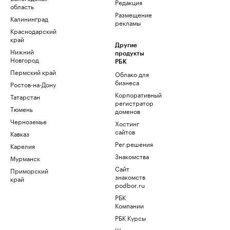
Редакция
область
Размещение
Калининград
рекламы
Краснодарский
край
Другие
Нижний
продукты
Новгород
РБК
Пермский край
Облако для
бизнеса
Ростов-на-Дону
Корпоративный
Татарстан
регистратор
Тюмень
доменов
Черноземье
Хостинг
сайтов
Кавказ
Рег.решения
Карелия
Знакомства
Мурманск
Сайт
Приморский
знакомств
край
podbor.ru
РБК
Компании
РБК Курсы
Школа