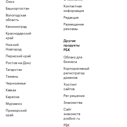
Омск
Контактная
Башкортостан
информация
Вологодская
Редакция
область
Размещение
Калининград
рекламы
Краснодарский
край
Другие
Нижний
продукты
Новгород
РБК
Пермский край
Облако для
бизнеса
Ростов-на-Дону
Корпоративный
Татарстан
регистратор
Тюмень
доменов
Черноземье
Хостинг
сайтов
Кавказ
Рег.решения
Карелия
Знакомства
Мурманск
Сайт
Приморский
знакомств
край
podbor.ru
РБК