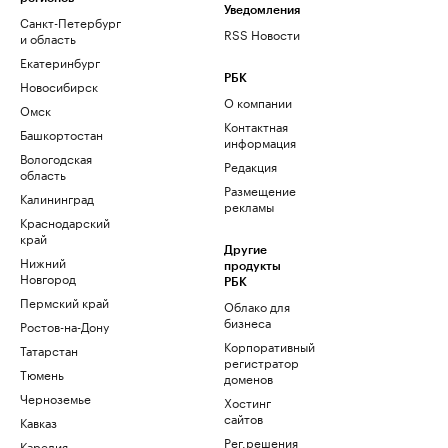
Уведомления
Санкт-Петербург
RSS Новости
и область
Екатеринбург
РБК
Новосибирск
О компании
Омск
Контактная
Башкортостан
информация
Вологодская
Редакция
область
Размещение
Калининград
рекламы
Краснодарский
край
Другие
Нижний
продукты
Новгород
РБК
Пермский край
Облако для
бизнеса
Ростов-на-Дону
Корпоративный
Татарстан
регистратор
Тюмень
доменов
Черноземье
Хостинг
сайтов
Кавказ
Рег.решения
Карелия