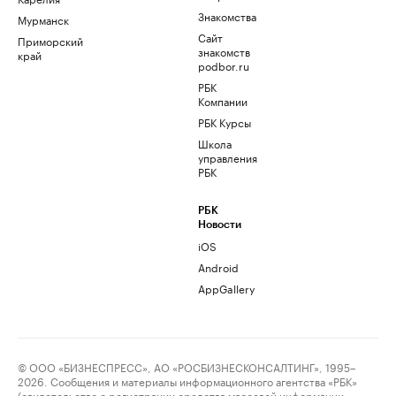
Знакомства
Мурманск
Сайт
Приморский
знакомств
край
podbor.ru
РБК
Компании
РБК Курсы
Школа
управления
РБК
РБК
Новости
iOS
Android
AppGallery
© ООО «БИЗНЕСПРЕСС», АО «РОСБИЗНЕСКОНСАЛТИНГ», 1995–
2026. Сообщения и материалы информационного агентства «РБК»
(свидетельство о регистрации средства массовой информации