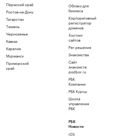
Пермский край
Облако для
бизнеса
Ростов-на-Дону
Корпоративный
Татарстан
регистратор
Тюмень
доменов
Черноземье
Хостинг
сайтов
Кавказ
Рег.решения
Карелия
Знакомства
Мурманск
Сайт
Приморский
знакомств
край
podbor.ru
РБК
Компании
РБК Курсы
Школа
управления
РБК
РБК
Новости
iOS