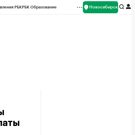
Новосибирск
вления РБК
РБК Образование
редитные рейтинги
Франшизы
Газета
ок наличной валюты
ы
латы