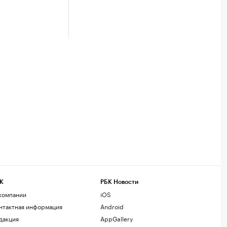
К
РБК Новости
компании
iOS
нтактная информация
Android
дакция
AppGallery