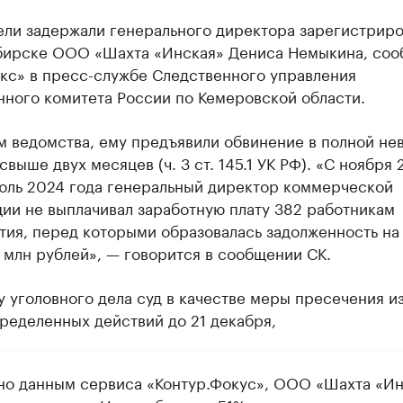
ели задержали генерального директора зарегистрир
бирске ООО «Шахта «Инская» Дениса Немыкина, со
кс» в пресс-службе Следственного управления
нного комитета России по Кемеровской области.
м ведомства, ему предъявили обвинение в полной не
свыше двух месяцев (ч. 3 ст. 145.1 УК РФ). «С ноября
июль 2024 года генеральный директор коммерческой
ии не выплачивал заработную плату 382 работникам
тия, перед которыми образовалась задолженность на
 млн рублей», — говорится в сообщении СК.
 уголовного дела суд в качестве меры пресечения и
ределенных действий до 21 декабря,
но данным сервиса «Контур.Фокус», ООО «Шахта «Ин