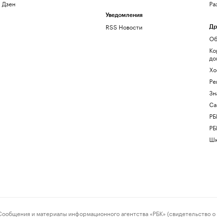
Дзен
Ра
Уведомления
RSS Новости
Др
Об
Ко
до
Хо
Ре
Зн
Са
РБ
РБ
Шк
ения и материалы информационного агентства «РБК» (свидетельство о 