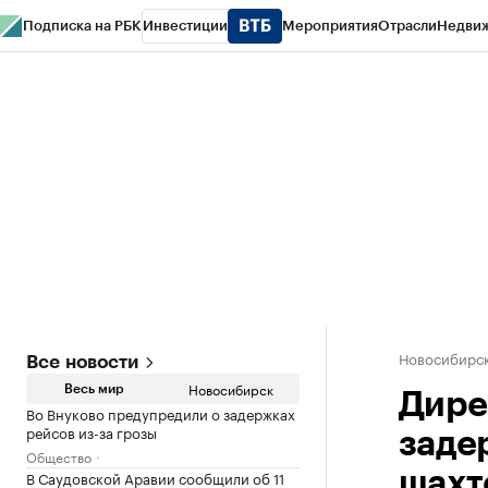
Подписка на РБК
Инвестиции
Мероприятия
Отрасли
Недви
РБК Курсы
РБК Life
Тренды
Визионеры
Национальные проекты
Горо
Спецпроекты СПб
Конференции СПб
Спецпроекты
Проверка конт
Новосибирс
Все новости
Новосибирск
Весь мир
Дире
Во Внуково предупредили о задержках
рейсов из-за грозы
заде
Общество
В Саудовской Аравии сообщили об 11
шахт