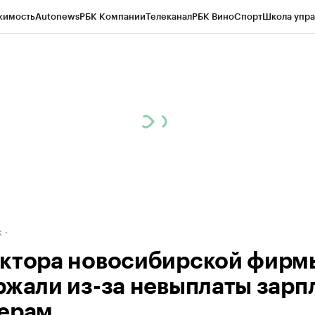
жимость
Autonews
РБК Компании
Телеканал
РБК Вино
Спорт
Школа упра
д
Стиль
Крипто
РБК Бизнес-среда
Дискуссионный клуб
Исследования
К
рагентов
Политика
Экономика
Бизнес
Технологии и медиа
Финансы
Рын
к
ктора новосибирской фирм
ржали из-за невыплаты зарп
ерам