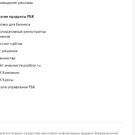
змещение рекламы
угие продукты РБК
лако для бизнеса
рпоративный регистратор
менов
стинг сайтов
г.решения
акомства
йт знакомств podbor.ru
К Компании
К Курсы
ола управления РБК
регистрации средства массовой информации выдано Федеральной