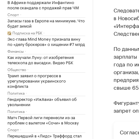
В Африке поддержали Инфантино
после скандала с продажей прав ЧМ
Следоват
Спорт
в Новоси
Запасы газа в Европе на минимуме. Что
«Интерфа
будет зимой
Следстве
Подписка на РБК
Экс-глава Mind Money признала вину
по «делу брокеров» о хищении ₽7 млрд
По данны
Финансы
зарплаты 
Как изучали Луну: от изобретения
телескопа до высадки. Видео РБК
года по 
Общество
организац
Трамп заявил о прогрессе в
предприя
урегулировании украинского
конфликта
свыше 65
Политика
Гендиректор «ИжАвиа» объявил об
Фигуранту
увольнении
запрет оп
Политика
Матч Первой лиги перенесли из-за
проблем с вылетом «Сочи» в Москву
Спорт
Соглас
Перешедший в «Лидс» Траффорд стал