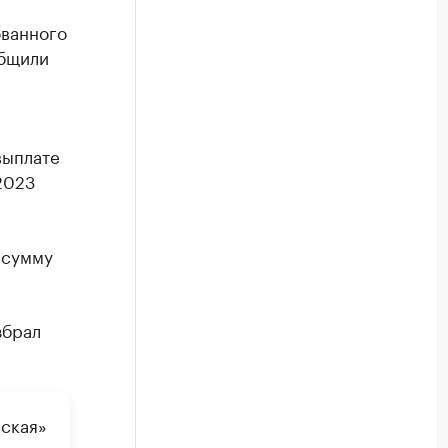
ованного
общили
выплате
 2023
 сумму
збрал
ская»