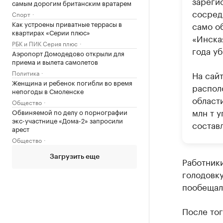
зареги
самым дорогим британским вратарем
сосред
Спорт
Как устроены приватные террасы в
само о
квартирах «Серии плюс»
«Инска
РБК и ПИК Серия плюс
года уб
Аэропорт Домодедово открыли для
приема и вылета самолетов
Политика
На сай
Женщина и ребенок погибли во время
распол
непогоды в Смоленске
области
Общество
млн т у
Обвиняемой по делу о порнографии
экс-участнице «Дома-2» запросили
составл
арест
Общество
Загрузить еще
Работники
голодовку
пообещал 
После тог