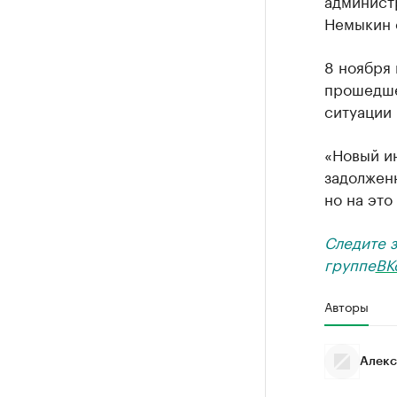
администр
Немыкин о
8 ноября
прошедше
ситуации 
«Новый ин
задолженн
но на это
Следите 
группе
ВК
Авторы
Алекс