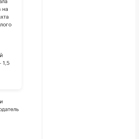
ала
 на
хта
шлого
й
 1,5
и
одатель