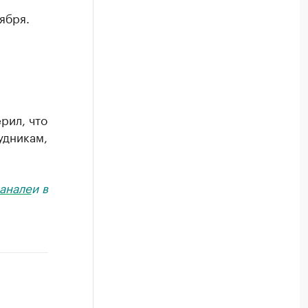
ября.
рил, что
удникам,
анале
и в