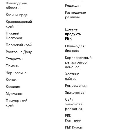
Вологодская
Редакция
область
Размещение
Калининград
рекламы
Краснодарский
край
Другие
Нижний
продукты
Новгород
РБК
Пермский край
Облако для
бизнеса
Ростов-на-Дону
Корпоративный
Татарстан
регистратор
Тюмень
доменов
Черноземье
Хостинг
сайтов
Кавказ
Рег.решения
Карелия
Знакомства
Мурманск
Сайт
Приморский
знакомств
край
podbor.ru
РБК
Компании
РБК Курсы