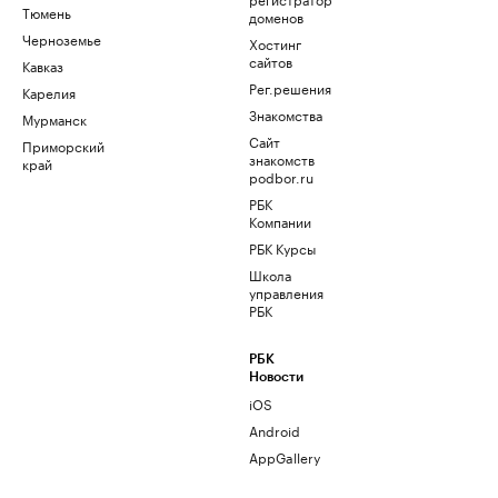
Тюмень
доменов
Черноземье
Хостинг
сайтов
Кавказ
Рег.решения
Карелия
Знакомства
Мурманск
Сайт
Приморский
знакомств
край
podbor.ru
РБК
Компании
РБК Курсы
Школа
управления
РБК
РБК
Новости
iOS
Android
AppGallery