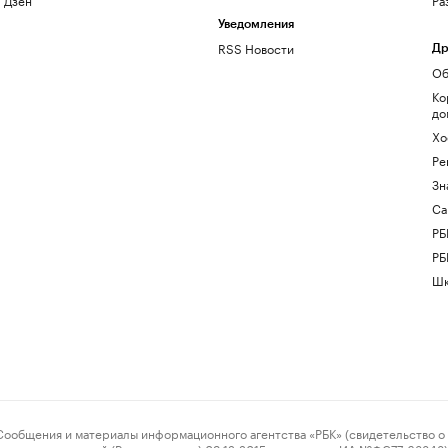
Уведомления
RSS Новости
Др
Об
Ко
до
Хо
Ре
Зн
Са
РБ
РБ
Шк
ения и материалы информационного агентства «РБК» (свидетельство о 