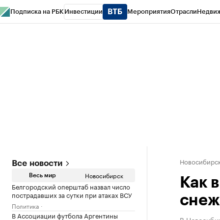
Подписка на РБК
Инвестиции
Мероприятия
Отрасли
Недви
РБК Курсы
РБК Life
Тренды
Визионеры
Национальные проекты
Горо
Спецпроекты СПб
Конференции СПб
Спецпроекты
Проверка конт
Новосибирс
Все новости
Новосибирск
Весь мир
Как 
Белгородский оперштаб назвал число
пострадавших за сутки при атаках ВСУ
снеж
Политика
В Ассоциации футбола Аргентины
В Новосиби