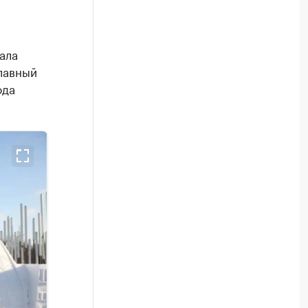
ала
главный
ода