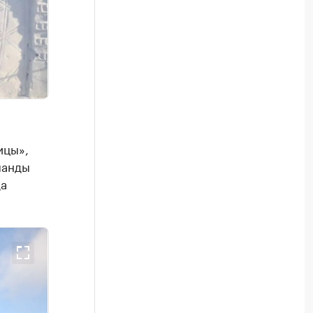
ицы»,
манды
да