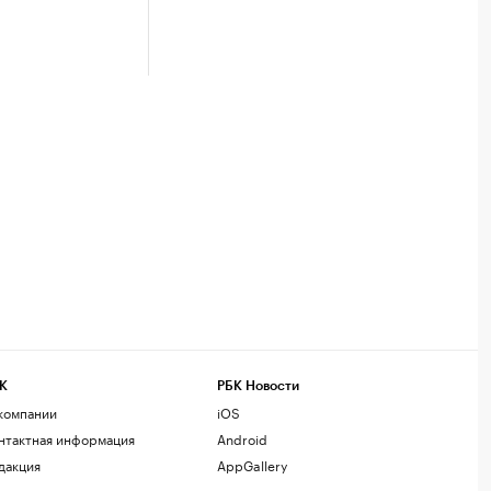
К
РБК Новости
компании
iOS
нтактная информация
Android
дакция
AppGallery
змещение рекламы