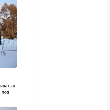
идеть в
 под