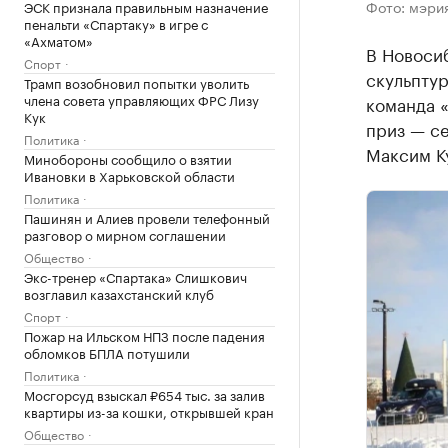
Фото: мэри
ЭСК признала правильным назначение
пенальти «Спартаку» в игре с
«Ахматом»
В Новоси
Спорт
скульптур
Трамп возобновил попытки уволить
члена совета управляющих ФРС Лизу
команда «
Кук
приз — се
Политика
Максим Ку
Минобороны сообщило о взятии
Ивановки в Харьковской области
Политика
Пашинян и Алиев провели телефонный
разговор о мирном соглашении
Общество
Экс-тренер «Спартака» Слишкович
возглавил казахстанский клуб
Спорт
Пожар на Ильском НПЗ после падения
обломков БПЛА потушили
Политика
Мосгорсуд взыскал ₽654 тыс. за залив
квартиры из-за кошки, открывшей кран
Общество