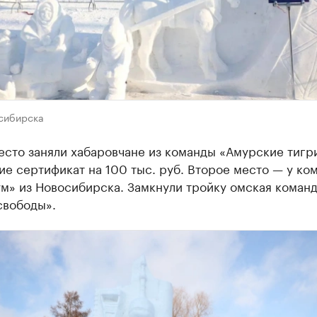
сибирска
есто заняли хабаровчане из команды «Амурские тигр
е сертификат на 100 тыс. руб. Второе место — у ко
м» из Новосибирска. Замкнули тройку омская коман
свободы».