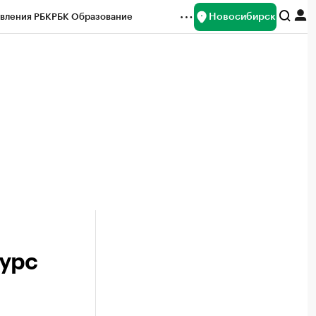
Новосибирск
вления РБК
РБК Образование
редитные рейтинги
Франшизы
Газета
ок наличной валюты
курс