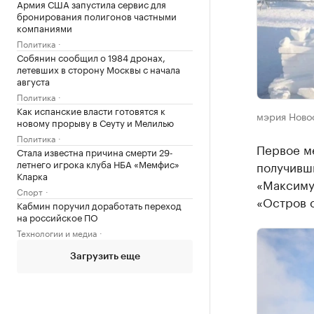
Армия США запустила сервис для
бронирования полигонов частными
компаниями
Политика
Собянин сообщил о 1984 дронах,
летевших в сторону Москвы с начала
августа
Политика
Как испанские власти готовятся к
мэрия Ново
новому прорыву в Сеуту и Мелилью
Политика
Первое м
Стала известна причина смерти 29-
летнего игрока клуба НБА «Мемфис»
получивши
Кларка
«Максиму
Спорт
«Остров 
Кабмин поручил доработать переход
на российское ПО
Технологии и медиа
Загрузить еще