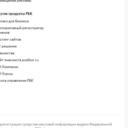
угие продукты РБК
лако для бизнеса
рпоративный регистратор
менов
стинг сайтов
г.решения
акомства
йт знакомств podbor.ru
К Компании
К Курсы
ола управления РБК
регистрации средства массовой информации выдано Федеральной