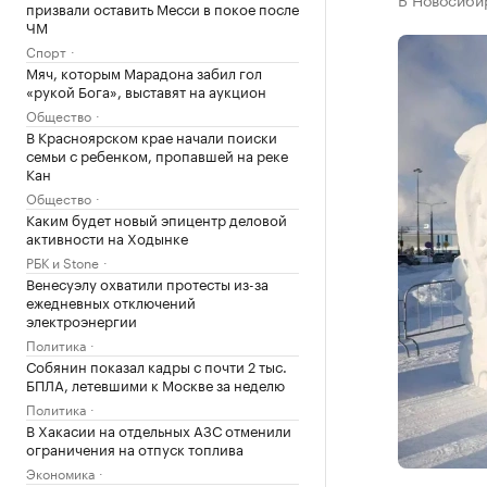
призвали оставить Месси в покое после
ЧМ
Спорт
Мяч, которым Марадона забил гол
«рукой Бога», выставят на аукцион
Общество
В Красноярском крае начали поиски
семьи с ребенком, пропавшей на реке
Кан
Общество
Каким будет новый эпицентр деловой
активности на Ходынке
РБК и Stone
Венесуэлу охватили протесты из-за
ежедневных отключений
электроэнергии
Политика
Собянин показал кадры с почти 2 тыс.
БПЛА, летевшими к Москве за неделю
Политика
В Хакасии на отдельных АЗС отменили
ограничения на отпуск топлива
Экономика