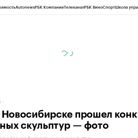
жимость
Autonews
РБК Компании
Телеканал
РБК Вино
Спорт
Школа упра
д
Стиль
Крипто
РБК Бизнес-среда
Дискуссионный клуб
Исследования
К
рагентов
Политика
Экономика
Бизнес
Технологии и медиа
Финансы
Рын
к
в Новосибирске прошел кон
ных скульптур — фото
рске прошел фестиваль снежных скульптур